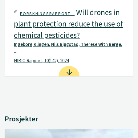
Will drones in
FORSKNINGSRAPPORT –
plant protection reduce the use of
chemical pesticides?
Ingeborg Klingen, Nils Bjugstad, Therese With Berge,
...
NIBIO Rapport, 10(142), 2024
Prosjekter