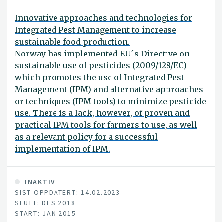
ved å: 1) Utvikle og etablerer nye molekylære metoder
Innovative approaches and technologies for
for rask og presis høykapasitetsidentifisering av
Integrated Pest Management to increase
invaderende arter som er en trussel for land-, skogbruk
sustainable food production.
og andre grønne arealer i Norge. 2) Utvikle innovative
Norway has implemented EU´s Directive on
metoder for bekjempelse av utvalgte fremmede
sustainable use of pesticides (2009/128/EC)
invaderende plantearter ved bruk av målrettede tiltak
which promotes the use of Integrated Pest
som treffer planten i sitt mest sårbare stadium. Flere av
Management (IPM) and alternative approaches
samarbeidspartnerne i prosjektet representerer
or techniques (IPM tools) to minimize pesticide
interessenter og viktige sluttbrukere, inkludert
use. There is a lack, however, of proven and
planteimportører, entreprenører, Mattilsynet,
practical IPM tools for farmers to use, as well
Miljødirektoratet, VKM og utviklere av innovative
as a relevant policy for a successful
bekjempelsesverktøy. Alle disse vil delta aktivt i
implementation of IPM.
prosessen og gi forskerne nyttige tilbakemeldinger om
den kunnskapen og de løsningen som skal utvikles i
prosjektet.
INAKTIV
SIST OPPDATERT: 14.02.2023
SLUTT: DES 2018
START: JAN 2015