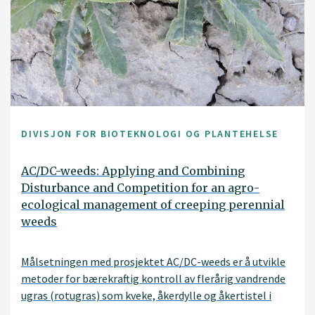
DIVISJON FOR BIOTEKNOLOGI OG PLANTEHELSE
AC/DC-weeds: Applying and Combining
Disturbance and Competition for an agro-
ecological management of creeping perennial
weeds
Målsetningen med prosjektet AC/DC-weeds er å utvikle
metoder for bærekraftig kontroll av flerårig vandrende
ugras (rotugras) som kveke, åkerdylle og åkertistel i
landbruket. Målet er å redusere behovet for intensiv