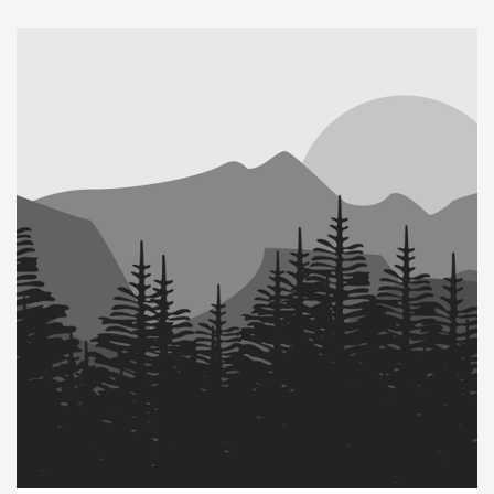
frøugrasmiddel med minst 50 %.