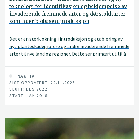
teknologi for identifikasjon og bekjempelse av
invaderende fremmede arter og dørstokkarter
som truer biobasert produksjon
Det er en sterk økning i introduksjon og etablering av
nye planteskadegjørere og andre invaderende fremmede
arter til nye land og regioner. Dette ser primært ut til å
være forårsaket av økt internasjonal handel og import
av planter, planteprodukter og jord. Klimaforandringene
er med på å tilrettelegge for at de introduserte artene
INAKTIV
SIST OPPDATERT: 22.11.2025
kan etablere seg i nye klimatiske områder.
SLUTT: DES 2022
Planteskadegjørere regulert gjennom «Forskrift om
START: JAN 2018
planter og tiltak mot planteskadegjørere» og arter
regulert av «Forskrift om fremmede organismer» krever
ulike former for tiltak. Ansvaret for å kontrollere
importerte planteprodukter for planteskadegjørere er
nylig flyttet fra Mattilsynet til importørene selv. Videre
har bygg- og anleggsbransjen ansvar for å ikke spre