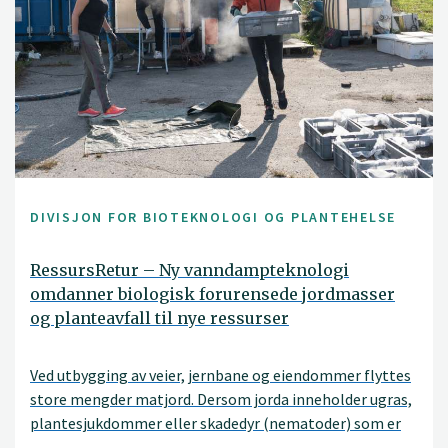
DIVISJON FOR BIOTEKNOLOGI OG PLANTEHELSE
RessursRetur – Ny vanndampteknologi
omdanner biologisk forurensede jordmasser
og planteavfall til nye ressurser
Ved utbygging av veier, jernbane og eiendommer flyttes
store mengder matjord. Dersom jorda inneholder ugras,
plantesjukdommer eller skadedyr (nematoder) som er
forbudt å spre, må jorda deponeres som avfall og går