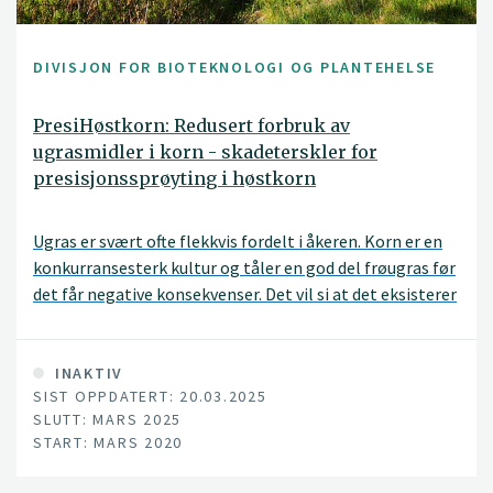
DIVISJON FOR BIOTEKNOLOGI OG PLANTEHELSE
PresiHøstkorn: Redusert forbruk av
ugrasmidler i korn - skadeterskler for
presisjonssprøyting i høstkorn
Ugras er svært ofte flekkvis fordelt i åkeren. Korn er en
konkurransesterk kultur og tåler en god del frøugras før
det får negative konsekvenser. Det vil si at det eksisterer
skadeterskler som angir hvor i åkeren ugrastiltak er
nødvendig. Presisjonssprøyting (automatisk sensor-
basert flekksprøyting) er å ta hensyn til den flekkvise
INAKTIV
SIST OPPDATERT: 20.03.2025
utbredelsen av ugraset i åkeren. Dette vil redusere
SLUTT: MARS 2025
forbruket av ugrasmiddel betydelig i forhold til vanlig
START: MARS 2020
praksis (breisprøyting). På sikt forventes
presisjonssprøyting å redusere forbruket av