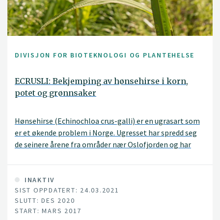
DIVISJON FOR BIOTEKNOLOGI OG PLANTEHELSE
ECRUSLI: Bekjemping av hønsehirse i korn,
potet og grønnsaker
Hønsehirse (Echinochloa crus-galli) er en ugrasart som
er et økende problem i Norge. Ugresset har spredd seg
de seinere årene fra områder nær Oslofjorden og har
etablert fra Aust-Agder i sør til Hedmark i nord. Godt
tilpassa biotyper i Østfold og Vestfold konkurrerer i dag
godt i vårkorn og kan gi store avlingstap. Avlingstapet i
INAKTIV
SIST OPPDATERT: 24.03.2021
mindre konkurransedyktige kulturer som grønnsaker vil
SLUTT: DES 2020
være mye høyere enn i korn. Rådgivere og bønder hevder
START: MARS 2017
at de har problemer med å kontrollere hønsehirse selv