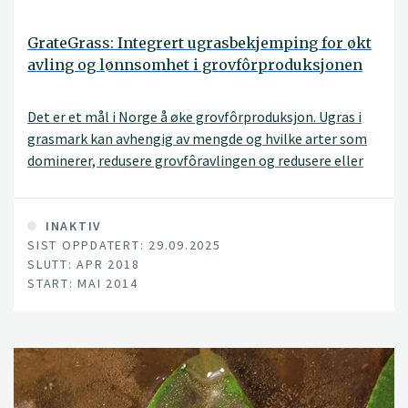
GrateGrass: Integrert ugrasbekjemping for økt
avling og lønnsomhet i grovfôrproduksjonen
Det er et mål i Norge å øke grovfôrproduksjon. Ugras i
grasmark kan avhengig av mengde og hvilke arter som
dominerer, redusere grovfôravlingen og redusere eller
øke kvaliteten på fôret. Hovedmålet i dette prosjektet
er å utvikle integrerte ugrastiltak som opprettholder
høye grovfôravlinger med minst mulig bruk av
INAKTIV
SIST OPPDATERT: 29.09.2025
plantevernmidler. Hovedhypotesen er at
SLUTT: APR 2018
ugrasbekjempelse i fornyingsfasen reduserer på behovet
START: MAI 2014
for plantevernmidler i de påfølgende engårene og vil
føre til økt avling og bedre lønnsomhet.