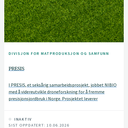
DIVISJON FOR MATPRODUKSJON OG SAMFUNN
PRESIS
I PRESIS, et seksårig samarbeidsprosjekt, jobbet NIBIO
med å videreutvikle droneforskning for å fremme
presisjonsjordbruk i Norge. Prosjektet leverer
forskningsbaserte løsninger i praksis til gårdene
gjennom en ny smart farming tjeneste: PRESISnet.
INAKTIV
SIST OPPDATERT: 10.06.2026