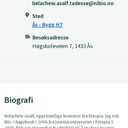
belachew.asalf.tadesse@nibio.no
Sted
Ås - Bygg H7
Besøksadresse
Høgskoleveien 7, 1433 Ås
Biografi
Belachew Asalf, opprinnelige kommer fra Etiopia. Jeg tok
BSc. i hagebruk i 2004 fra jimma universitet i Etiopia. I
2005, fikk jeg stipendiat fra NORAD til å studere master