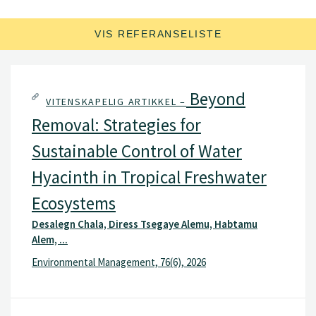
epidemiologi, varsling, integrert plantevern, fungicid
resistans, og finne alternative bekjempelse av sopp
VIS REFERANSELISTE
sjukdommer. Jeg har jobbet på flere prosjekter ofte med
rollen som forsker, prosjektleder eller arbeidspakkeleder.
Beyond
VITENSKAPELIG ARTIKKEL –
Removal: Strategies for
Sustainable Control of Water
Hyacinth in Tropical Freshwater
Ecosystems
Desalegn Chala, Diress Tsegaye Alemu, Habtamu
Alem, ...
Environmental Management, 76(6), 2026