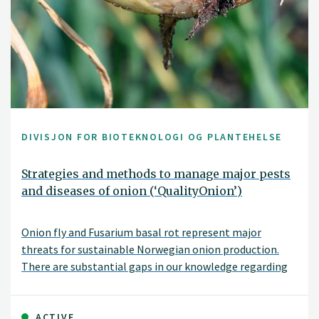
DIVISJON FOR BIOTEKNOLOGI OG PLANTEHELSE
Strategies and methods to manage major pests
and diseases of onion (‘QualityOnion’)
Onion fly and Fusarium basal rot represent major
threats for sustainable Norwegian onion production.
There are substantial gaps in our knowledge regarding
these pests such as which Fusarium species infect onions
in Norway, what are the main sources of Fusarium
inoculum, and how onion fly prevalence is changing
ACTIVE