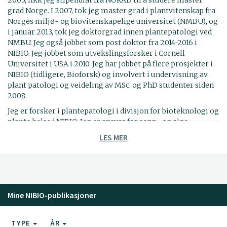
grad Norge. I 2007, tok jeg master grad i plantvitenskap fra
Norges miljø- og biovitenskapelige universitet (NMBU), og
i januar 2013, tok jeg doktorgrad innen plantepatologi ved
NMBU. Jeg også jobbet som post doktor fra 2014-2016 i
NIBIO. Jeg jobbet som utvekslingsforsker i Cornell
Universitet i USA i 2010. Jeg har jobbet på flere prosjekter i
NIBIO (tidligere, Bioforsk) og involvert i undervisning av
plant patologi og veideling av MSc. og PhD studenter siden
2008.
Jeg er forsker i plantepatologi i divisjon for bioteknologi og
plante helse i NIBIO. Jeg er ansvar for sopp- og alge-
sjukdommer for felt grønnsaker som dyrkes i Norge
LES MER
(gulrot, hodekål, rosenkål, blomkål, brokkoli, kinakål,
kålrot, nepe, grønnkål, reddik, sukkerert, Bønne,
frilandsagurk, squash, gresskar, pastinakk, persillerot,
bladpersille, stangselleri, knollselleri, salat, ruccola, spinat,
rødbete, sukkermais, løk, purre, vårløk, hvitløk, gressløk,
Mine NIBIO-publikasjoner
asparges, dill, og så videre) og lagrings sjukdommer av
grønnsakene.
Mitt forsøks område er diagnostikk, biologi, økologi,
TYPE
ÅR