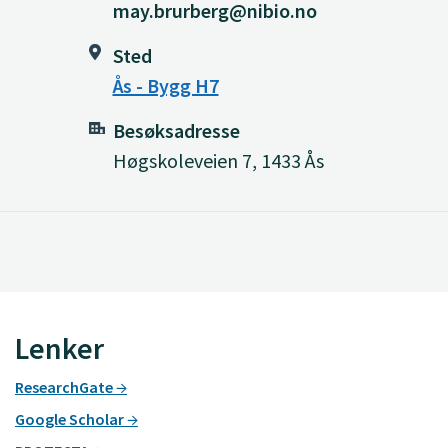
may.brurberg@nibio.no
Sted
Ås - Bygg H7
Besøksadresse
Høgskoleveien 7, 1433 Ås
Lenker
ResearchGate
Google Scholar