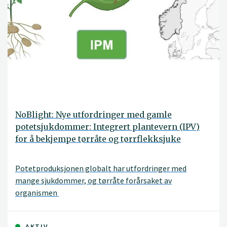
NoBlight: Nye utfordringer med gamle
potetsjukdommer: Integrert plantevern (IPV)
for å bekjempe tørråte og tørrflekksjuke
Potetproduksjonen globalt har utfordringer med
mange sjukdommer, og tørråte forårsaket av
organismen
AKTIV