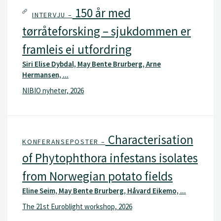
150 år med
INTERVJU –
tørråteforsking – sjukdommen er
framleis ei utfordring
Siri Elise Dybdal, May Bente Brurberg, Arne
Hermansen, ...
NIBIO nyheter, 2026
Characterisation
KONFERANSEPOSTER –
of Phytophthora infestans isolates
from Norwegian potato fields
Eline Seim, May Bente Brurberg, Håvard Eikemo, ...
The 21st Euroblight workshop, 2026