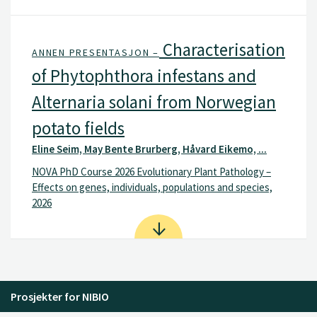
Characterisation
ANNEN PRESENTASJON –
of Phytophthora infestans and
Alternaria solani from Norwegian
potato fields
Eline Seim, May Bente Brurberg, Håvard Eikemo, ...
NOVA PhD Course 2026 Evolutionary Plant Pathology –
Effects on genes, individuals, populations and species,
2026
Prosjekter for NIBIO