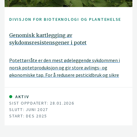
DIVISJON FOR BIOTEKNOLOGI OG PLANTEHELSE
Genomisk kartlegging av
sykdomsresistensgener i potet
Potettørråte er den mest ødeleggende sykdommen i
norsk potetproduksjon og gir store avlings- og
økonomiske tap. For å redusere pesticidbruk og sikre
bærekraftig matproduksjon må nye sorter utvikles med
varig genetisk resistens.
AKTIV
SIST OPPDATERT: 28.01.2026
SLUTT: JUNI 2027
START: DES 2025