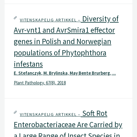
Diversity of
VITENSKAPELIG ARTIKKEL –
Avr-vnt1 and AvrSmira1 effector
genes in Polish and Norwegian
populations of Phytophthora
infestans
E. Stefanczyk, M. Brylinska, May Bente Brurberg, ...
Plant Pathology, 67(8), 2018
Soft Rot
VITENSKAPELIG ARTIKKEL –
Enterobacteriaceae Are Carried by
a Large Range of Insect Species in