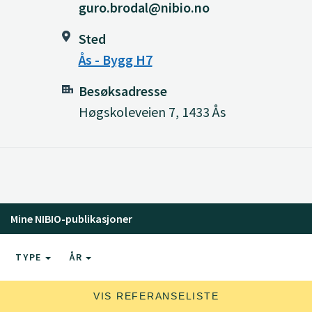
guro.brodal@nibio.no
Sted
Ås - Bygg H7
Besøksadresse
Høgskoleveien 7, 1433 Ås
Mine NIBIO-publikasjoner
TYPE
ÅR
VIS REFERANSELISTE