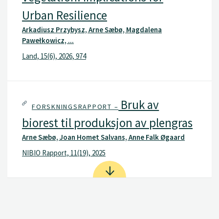
Urban Resilience
Arkadiusz Przybysz, Arne Sæbø, Magdalena
Pawełkowicz, ...
Land, 15(6), 2026, 974
Bruk av
FORSKNINGSRAPPORT –
biorest til produksjon av plengras
Arne Sæbø, Joan Homet Salvans, Anne Falk Øgaard
NIBIO Rapport, 11(19), 2025