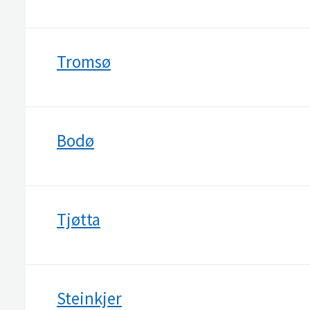
Tromsø
Bodø
Tjøtta
Steinkjer