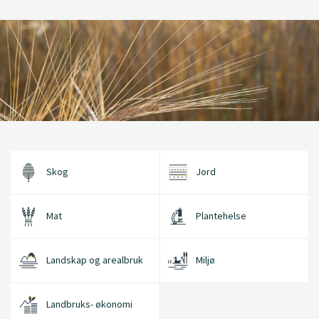
Skog
Jord
Mat
Plantehelse
Landskap og arealbruk
Miljø
Landbruks- økonomi