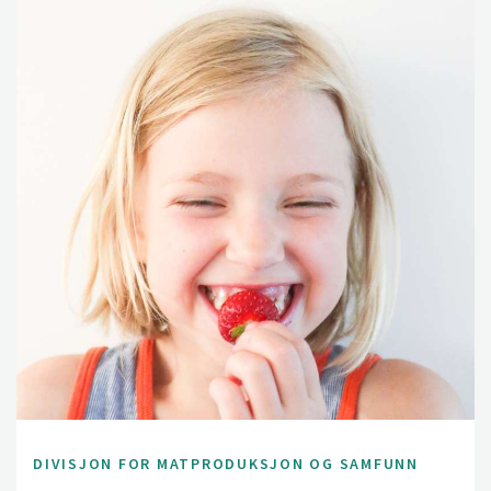
RibesMax vil sette søkelys på utfordringer og
muligheter for økt produksjon og økt verdiskapning, og
prosjektet vil gi næringen et løft, ved å involvere hele
verdikjeden.
DIVISJON FOR MATPRODUKSJON OG SAMFUNN