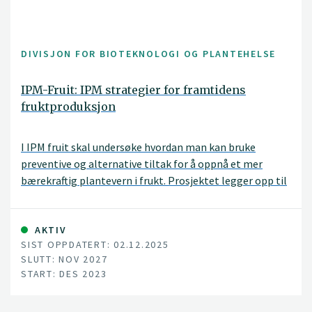
DIVISJON FOR BIOTEKNOLOGI OG PLANTEHELSE
IPM-Fruit: IPM strategier for framtidens
fruktproduksjon
I IPM fruit skal undersøke hvordan man kan bruke
preventive og alternative tiltak for å oppnå et mer
bærekraftig plantevern i frukt. Prosjektet legger opp til
å undersøke både naturlige fiender i og utenfor
frukthager, fysiske tiltak som preventive tiltak,
biologiske plantevernmidler og hvordan best kombinere
AKTIV
SIST OPPDATERT: 02.12.2025
ulike tiltak under norske forhold. Prosjektet vil bli utført
SLUTT: NOV 2027
i samarbeid med NMBU, NLR, NIAB East Malling (UK),
START: DES 2023
IRTA (Spania) og i nært samarbeid med fruktnæringen.