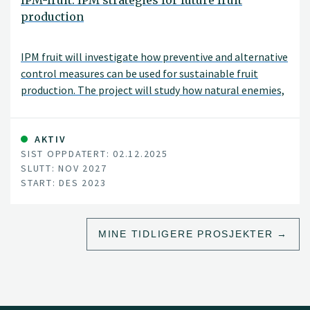
IPM-fruit: IPM strategies for future fruit
production
IPM fruit will investigate how preventive and alternative
control measures can be used for sustainable fruit
production. The project will study how natural enemies,
physical control, and biologicals as well as
combinations of these can be best applied under
Norwegian conditions. The project will be carried out in
AKTIV
SIST OPPDATERT: 02.12.2025
collaboration with the Norwegian University of Life
SLUTT: NOV 2027
Sciences (NMBU), the Norwegian advisory service (NLR),
START: DES 2023
NIAB East Malling (UK), IRTA (Sapin), and also in close
collaboration with fruit growers.
MINE TIDLIGERE PROSJEKTER