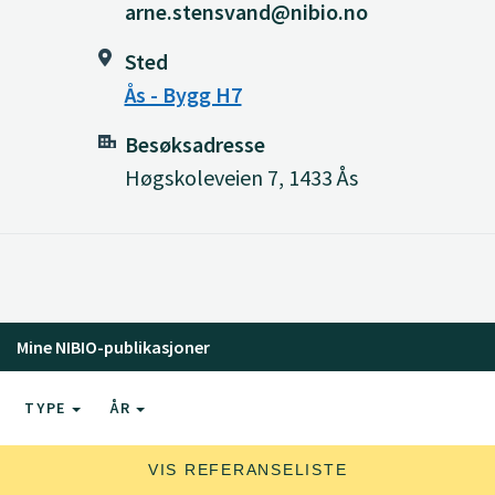
arne.stensvand@nibio.no
Sted
Ås - Bygg H7
Besøksadresse
Høgskoleveien 7, 1433 Ås
Mine NIBIO-publikasjoner
TYPE
ÅR
VIS REFERANSELISTE