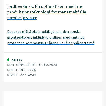
JordbærSmak: En optimalisert moderne
produksjonsteknologi for mer smakfulle
norske jordbær
Det er et mål å øke produksjonen i den norske
grøntsektoren, inkludert jordbær, med inntil 50
prosent de kommende 15 årene. For å oppnå dette må
dyrkingssesongen utvides, men da trengs en mye bedre
kunnskap om hvordan man kan påvirke planteveksten
og ta i bruk teknologi for å overvåke og beskytte
AKTIV
SIST OPPDATERT: 13.10.2025
plantene, uten at det går utover kvalitet og smak.
SLUTT: DES 2026
START: JAN 2023