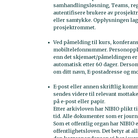
samhandlingsløsning, Teams, regi
autentifisere brukere av prosjek
eller samtykke. Opplysningen lagr
prosjektrommet.
Ved påmelding til kurs, konferans
mobiltelefonnummer. Personopplys
enn det skjemaet/påmeldingen er 
automatisk etter 60 dager. Derso
om ditt navn, E-postadresse og m
E-post eller annen skriftlig kom
sendes videre til relevant mottak
på e-post eller papir.
Etter arkivloven har NIBIO plikt t
tid. Alle dokumenter som er journal
Som et offentlig organ har NIBIO en
offentlighetsloven. Det betyr at a