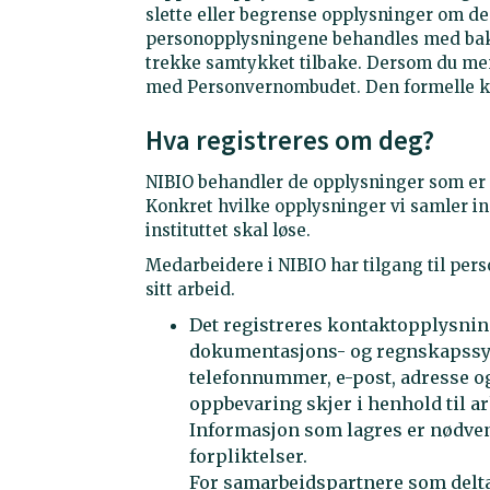
slette eller begrense opplysninger om d
personopplysningene behandles med bakg
trekke samtykket tilbake. Dersom du men
med Personvernombudet. Den formelle kl
Hva registreres om deg?
NIBIO behandler de opplysninger som er n
Konkret hvilke opplysninger vi samler 
instituttet skal løse.
Medarbeidere i NIBIO har tilgang til pers
sitt arbeid.
Det registreres kontaktopplysni
dokumentasjons- og regnskapssys
telefonnummer, e-post, adresse og
oppbevaring skjer i henhold til a
Informasjon som lagres er nødvendi
forpliktelser.
For samarbeidspartnere som delta