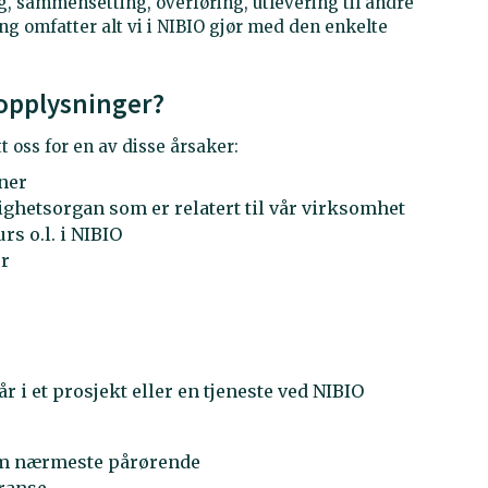
ng, sammensetting, overføring, utlevering til andre
ng omfatter alt vi i NIBIO gjør med den enkelte
opplysninger?
 oss for en av disse årsaker:
ner
ghetsorgan som er relatert til vår virksomhet
rs o.l. i NIBIO
er
i et prosjekt eller en tjeneste ved NIBIO
om nærmeste pårørende