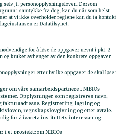
eg selv jf. personopplysningsloven. Dersom
runn i samtykke fra deg, kan du når som helst
er at vi ikke overholder reglene kan du ta kontakt
ageinstansen er Datatilsynet.
ødvendige for å løse de oppgaver nevnt i pkt. 2.
inn og bruker avhenger av den konkrete oppgaven
onopplysninger etter hvilke oppgaver de skal løse i
nger om våre samarbeidspartnere i NIBIOs
temer. Opplysninger som registreres navn,
 fakturaadresse. Registrering, lagring og
rkivloven, regnskapslovgivning og etter avtale.
g for å ivareta instituttets interesser og
r i et prosjektrom NIBIOs