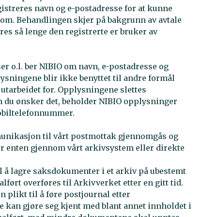
streres navn og e-postadresse for at kunne
trom. Behandlingen skjer på bakgrunn av avtale
es så lenge den registrerte er bruker av
er o.l. ber NIBIO om navn, e-postadresse og
ningene blir ikke benyttet til andre formål
utarbeidet for. Opplysningene slettes
m du ønsker det, beholder NIBIO opplysninger
obiltelefonnummer.
munikasjon til vårt postmottak gjennomgås og
er enten gjennom vårt arkivsystem eller direkte
il å lagre saksdokumenter i et arkiv på ubestemt
ført overføres til Arkivverket etter en gitt tid.
 plikt til å føre postjournal etter
lle kan gjøre seg kjent med blant annet innholdet i