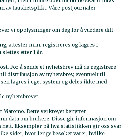
nalført, med mindre dokumentene skal unntas
nn av taushetsplikt. Våre postjournaler
ver vi opplysninger om deg for å vurdere ditt
g, attester m.m. registreres og lagres i
lettes etter 1 år.
ost. For å sende et nyhetsbrev må du registrere
l distribusjon av nyhetsbrev, eventuelt til
sen lagres i eget system og deles ikke med
lle nyhetsbrevet.
t Matomo. Dette verktøyet benytter
inn data om brukere. Disse gir informasjon om
 nett. Eksempler på hva statistikken gir oss svar
ke sider, hvor lenge besøket varer, hvilke