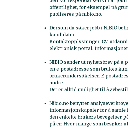
den korrespondansen vi har jour
offentlighet, for eksempel på gru
publiseres på nibio.no.
Dersom du søker jobb i NIBIO behø
kandidatur.
Kontaktopplysninger, CV, utdannin
elektronisk portal. Informasjonen s
NIBIO sender ut nyhetsbrev på e-p
en e-postadresse som brukes kun ti
brukerundersøkelser. E-postadres
andre.
Det er alltid mulighet til å avbesti
Nibio.no benytter analyseverktøye
informasjonskapsler for å samle 
den enkelte brukers bevegelser på
på er: Hvor mange som besøker uli