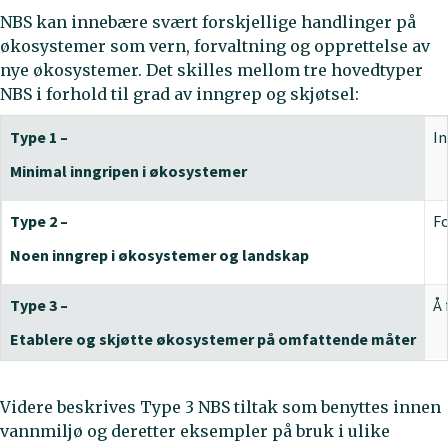
NBS kan innebære svært forskjellige handlinger på
økosystemer som vern, forvaltning og opprettelse av
nye økosystemer. Det skilles mellom tre hovedtyper
NBS i forhold til grad av inngrep og skjøtsel:
Type 1 –
In
Minimal inngripen i økosystemer
Type 2 –
Fo
Noen inngrep i økosystemer og landskap
Type 3 –
Å 
Etablere og skjøtte økosystemer på omfattende måter
Videre beskrives Type 3 NBS tiltak som benyttes innen
vannmiljø og deretter eksempler på bruk i ulike