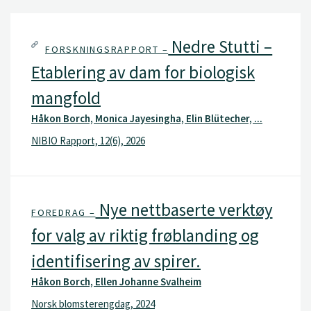
Nedre Stutti –
FORSKNINGSRAPPORT –
Etablering av dam for biologisk
mangfold
Håkon Borch, Monica Jayesingha, Elin Blütecher, ...
NIBIO Rapport, 12(6), 2026
Nye nettbaserte verktøy
FOREDRAG –
for valg av riktig frøblanding og
identifisering av spirer.
Håkon Borch, Ellen Johanne Svalheim
Norsk blomsterengdag, 2024