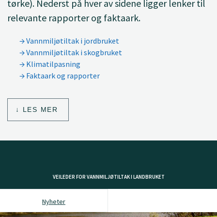
tørke). Nederst på hver av sidene ligger lenker til
relevante rapporter og faktaark.
Vannmiljøtiltak i jordbruket
Vannmiljøtiltak i skogbruket
Klimatilpasning
Faktaark og rapporter
LES MER
VEILEDER FOR VANNMILJØTILTAK I LANDBRUKET
Nyheter