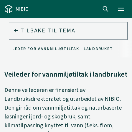
Toggl
navig
TILBAKE TIL
TEMA
VEILEDER FOR VANNMILJØTILTAK I LANDBRUKET
Veileder for vannmiljøtiltak i landbruket
Denne veilederen er finansiert av
Landbruksdirektoratet og utarbeidet av NIBIO.
Den gir råd om vannmiljøtiltak og naturbaserte
løsninger i jord- og skogbruk, samt
klimatilpasning knyttet til vann (f.eks. flom,