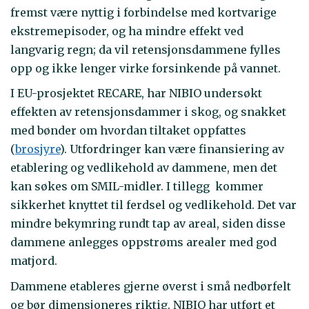
fremst være nyttig i forbindelse med kortvarige
ekstremepisoder, og ha mindre effekt ved
langvarig regn; da vil retensjonsdammene fylles
opp og ikke lenger virke forsinkende på vannet.
I EU-prosjektet RECARE, har NIBIO undersøkt
effekten av retensjonsdammer i skog, og snakket
med bønder om hvordan tiltaket oppfattes
(
brosjyre
). Utfordringer kan være finansiering av
etablering og vedlikehold av dammene, men det
kan søkes om SMIL-midler. I tillegg kommer
sikkerhet knyttet til ferdsel og vedlikehold. Det var
mindre bekymring rundt tap av areal, siden disse
dammene anlegges oppstrøms arealer med god
matjord.
Dammene etableres gjerne øverst i små nedbørfelt
og bør dimensjoneres riktig. NIBIO har utført et