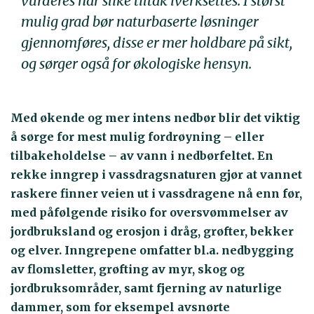
vurderes når slike tiltak iverksettes. I størst
mulig grad bør naturbaserte løsninger
gjennomføres, disse er mer holdbare på sikt,
og sørger også for økologiske hensyn.
Med økende og mer intens nedbør blir det viktig
å sørge for mest mulig fordrøyning – eller
tilbakeholdelse – av vann i nedbørfeltet. En
rekke inngrep i vassdragsnaturen gjør at vannet
raskere finner veien ut i vassdragene nå enn før,
med påfølgende risiko for oversvømmelser av
jordbruksland og erosjon i dråg, grøfter, bekker
og elver. Inngrepene omfatter bl.a. nedbygging
av flomsletter, grøfting av myr, skog og
jordbruksområder, samt fjerning av naturlige
dammer, som for eksempel avsnørte