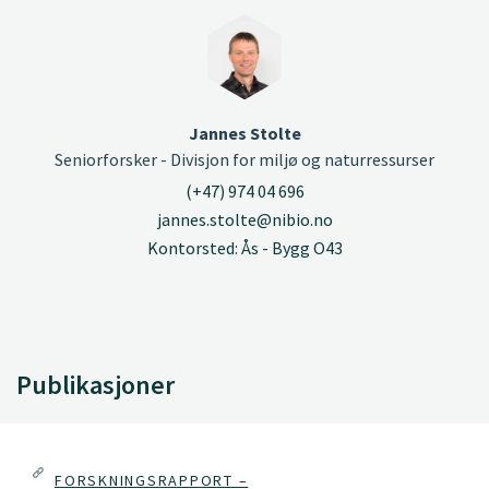
Jannes Stolte
Seniorforsker - Divisjon for miljø og naturressurser
(+47) 974 04 696
jannes.stolte@nibio.no
Kontorsted: Ås - Bygg O43
Publikasjoner
FORSKNINGSRAPPORT –