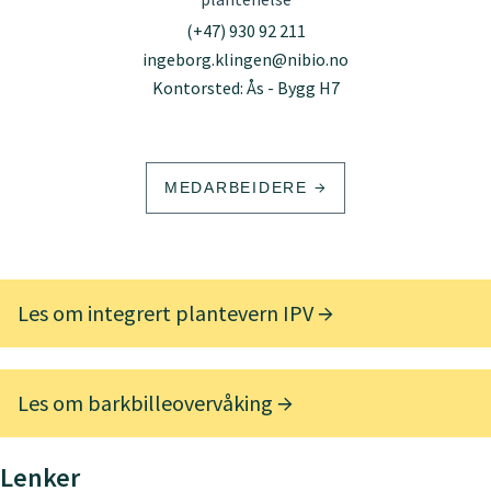
(+47) 930 92 211
ingeborg.klingen@nibio.no
Kontorsted: Ås - Bygg H7
MEDARBEIDERE
Les om integrert plantevern IPV
Les om barkbilleovervåking
Lenker