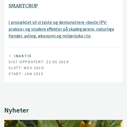
SMARTCROP
I prosjektet vil vi teste og demonstrere «beste IPV-
praksis» og studere effekter på skadegjørere, naturlige
fiender, avling, økonomi og miljørisiko i to
ettårige- (korn) og to flerårige modellvekster (eple og
jordbær). Arbeidet er delt inn i fire faglige arbeidspakker
(AP), se egne omtaler av disse i menyen til venstre.
INAKTIV
SIST OPPDATERT: 23.05.2019
SLUTT: NOV 2019
START: JAN 2015
Nyheter