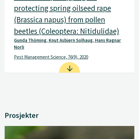
protecting spring oilseed rape
(Brassica napus) from pollen
beetles (Coleoptera: Nitidulidae)
Gunda Thöming, Knut Asbjørn Solhaug, Hans Ragnar
Norli
Pest Management Science, 76(9), 2020
Prosjekter