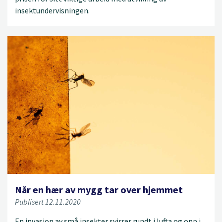
insektundervisningen.
Når en hær av mygg tar over hjemmet
Publisert 12.11.2020
En invasjon av små insekter svirrer rundt i lufta og opp i