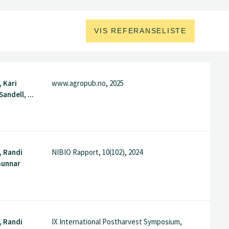
VIS REFERANSELISTE
 Kari
www.agropub.no, 2025
andell, ...
 Randi
NIBIO Rapport, 10(102), 2024
Gunnar
 Randi
IX International Postharvest Symposium,