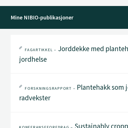
Mine NIBIO-publikasjoner
Jorddekke med planteha
FAGARTIKKEL –
jordhelse
Plantehakk som j
FORSKNINGSRAPPORT –
radvekster
Sustainably croppi
KONFERANSEFOREDRAG –