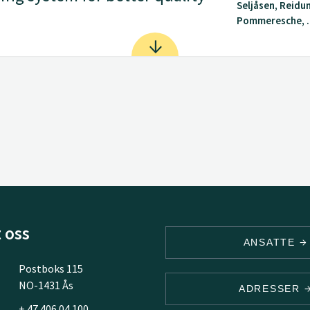
Seljåsen, Reidu
Pommeresche, .
 oss
ANSATTE
Postboks 115
NO-1431 Ås
ADRESSER
+ 47 406 04 100