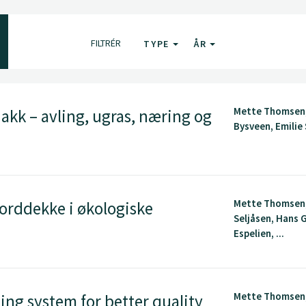
FILTRÉR
TYPE
ÅR
Mette Thomsen,
kk – avling, ugras, næring og
Bysveen, Emilie S
Mette Thomsen,
orddekke i økologiske
Seljåsen, Hans 
Espelien, ...
Mette Thomsen,
ng system for better quality