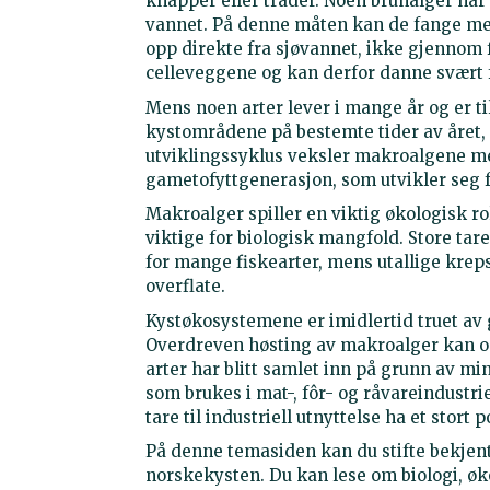
knapper eller tråder. Noen brunalger har
vannet. På denne måten kan de fange mest
opp direkte fra sjøvannet, ikke gjennom 
celleveggene og kan derfor danne svært 
Mens noen arter lever i mange år og er ti
kystområdene på bestemte tider av året, 
utviklingssyklus veksler makroalgene me
gametofyttgenerasjon, som utvikler seg f
Makroalger spiller en viktig økologisk r
viktige for biologisk mangfold. Store tar
for mange fiskearter, mens utallige krep
overflate.
Kystøkosystemene er imidlertid truet av 
Overdreven høsting av makroalger kan o
arter har blitt samlet inn på grunn av mi
som brukes i mat-, fôr- og råvareindust
tare til industriell utnyttelse ha et stort 
På denne temasiden kan du stifte bekje
norskekysten. Du kan lese om biologi, øk