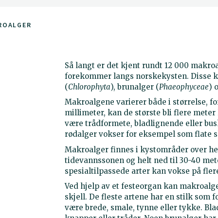
ROALGER
Så langt er det kjent rundt 12 000 makroa
forekommer langs norskekysten. Disse ka
(
Chlorophyta
), brunalger (
Phaeophyceae
) 
Makroalgene varierer både i størrelse, f
millimeter, kan de største bli flere mete
være trådformete, bladlignende eller bu
rødalger vokser for eksempel som flate sk
Makroalger finnes i kystområder over he
tidevannssonen og helt ned til 30-40 me
spesialtilpassede arter kan vokse på fle
Ved hjelp av et festeorgan kan makroalgene
skjell. De fleste artene har en stilk so
være brede, smale, tynne eller tykke. B