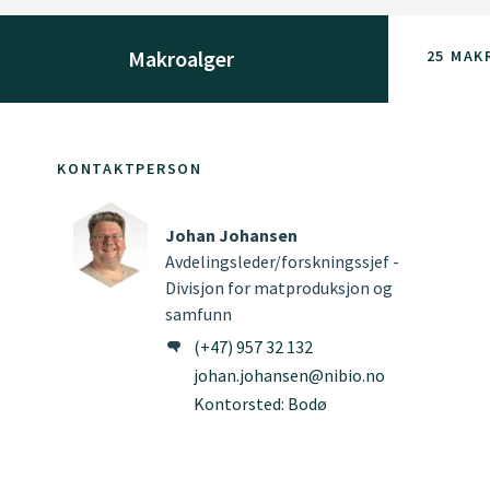
Makroalger
25 MAK
KONTAKTPERSON
Johan Johansen
Avdelingsleder/forskningssjef -
Divisjon for matproduksjon og
samfunn
(+47) 957 32 132
johan.johansen@nibio.no
Kontorsted: Bodø