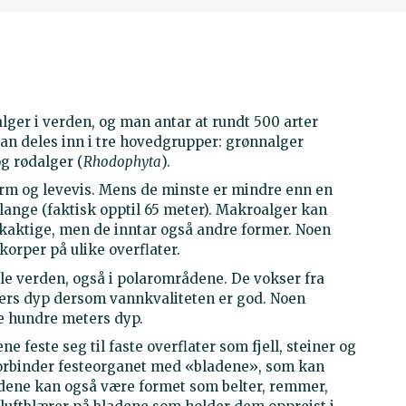
lger i verden, og man antar at rundt 500 arter
n deles inn i tre hovedgrupper: grønnalger
og rødalger (
Rhodophyta
).
orm og levevis. Mens de minste er mindre enn en
r lange (faktisk opptil 65 meter). Makroalger kan
skaktige, men de inntar også andre former. Noen
orper på ulike overflater.
le verden, også i polarområdene. De vokser fra
ters dyp dersom vannkvaliteten er god. Noen
re hundre meters dyp.
 feste seg til faste overflater som fjell, steiner og
m forbinder festeorganet med «bladene», som kan
ladene kan også være formet som belter, remmer,