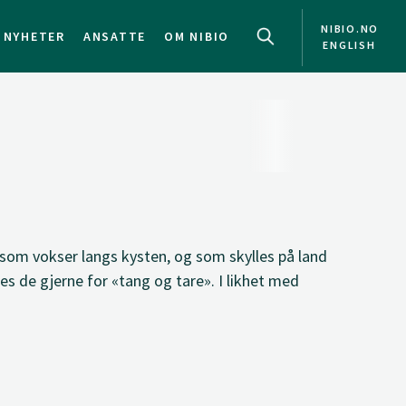
NIBIO.NO
NYHETER
ANSATTE
OM NIBIO
ENGLISH
som vokser langs kysten, og som skylles på land
es de gjerne for «tang og tare». I likhet med
.