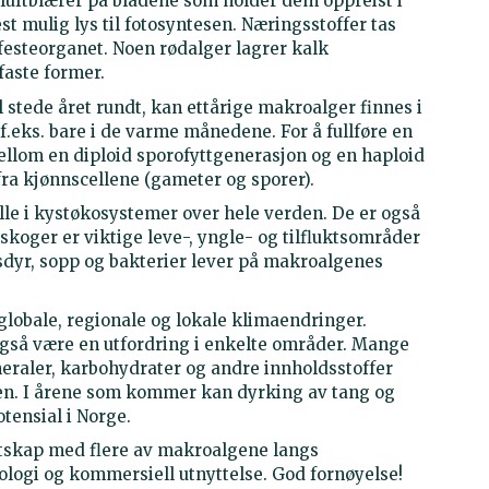
 luftblærer på bladene som holder dem oppreist i
 mulig lys til fotosyntesen. Næringsstoffer tas
festeorganet. Noen rødalger lagrer kalk
faste former.
l stede året rundt, kan ettårige makroalger finnes i
f.eks. bare i de varme månedene. For å fullføre en
llom en diploid sporofyttgenerasjon og en haploid
ra kjønnscellene (gameter og sporer).
olle i kystøkosystemer over hele verden. De er også
eskoger er viktige leve-, yngle- og tilfluktsområder
sdyr, sopp og bakterier lever på makroalgenes
globale, regionale og lokale klimaendringer.
gså være en utfordring i enkelte områder. Mange
neraler, karbohydrater og andre innholdsstoffer
rien. I årene som kommer kan dyrking av tang og
potensial i Norge.
ntskap med flere av makroalgene langs
ologi og kommersiell utnyttelse. God fornøyelse!