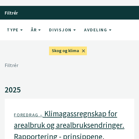
Filtrér
TYPE
ÅR
DIVISJON
AVDELING
Skog og klima
Filtrér
2025
Klimagassregnskap for
FOREDRAG –
arealbruk og arealbruksendringer.
Rapportering - prinsippene.