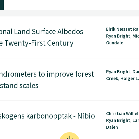
Eirik Næsset R
nal Land Surface Albedos
Ryan Bright, Mic
he Twenty‐First Century
Gundale
Ryan Bright, Da
ndrometers to improve forest
Creek, Holger La
 stand scales
Christian Wilhe
 skogens karbonopptak - Nibio
Ryan Bright, La
Dalen