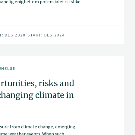
kapelig enighet om potensialet til slike
aløsninger» (Natural Climate Solutions,
ed å fjerne ekstra karbondioksid fra
T: DES 2028
START: DES 2024
EHELSE
tunities, risks and
changing climate in
ssure from climate change, emerging
reme weather events. When such