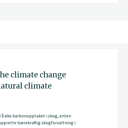
he climate change
natural climate
d å øke karbonopptaket i skog, enten
opprette bærekraftig skogforvaltning i