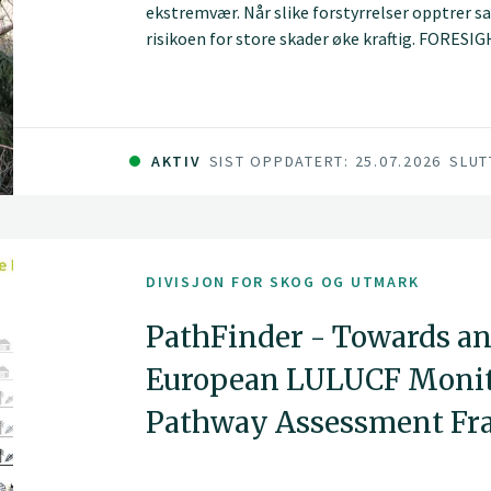
ekstremvær. Når slike forstyrrelser opptrer sa
risikoen for store skader øke kraftig. FORESIG
nettopp disse sammensatte utfordringene, og 
AKTIV
SIST OPPDATERT: 25.07.2026
SLUT
DIVISJON FOR SKOG OG UTMARK
PathFinder - Towards an
European LULUCF Monito
Pathway Assessment F