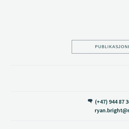
PUBLIKASJON
(+47) 944 87 
ryan.bright@