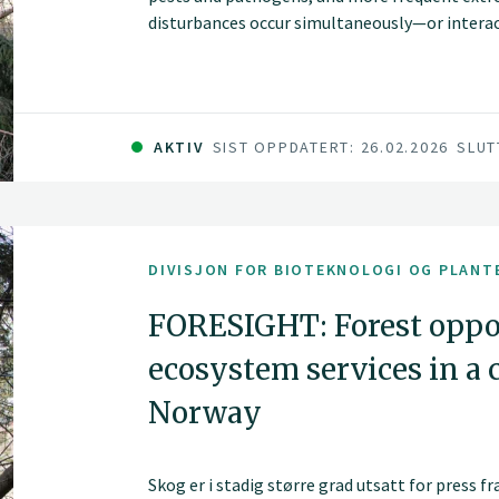
disturbances occur simultaneously—or interac
damage can increase substantially. The FORE
complex, interacting challenges and to transl
applications.
AKTIV
SIST OPPDATERT: 26.02.2026
SLUT
DIVISJON FOR BIOTEKNOLOGI OG PLANT
FORESIGHT: Forest oppor
ecosystem services in a 
Norway
Skog er i stadig større grad utsatt for press 