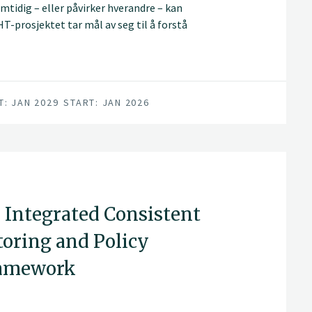
mtidig – eller påvirker hverandre – kan
HT-prosjektet tar mål av seg til å forstå
gjøre kunnskapen nyttig i praksis.
T: JAN 2029
START: JAN 2026
 Integrated Consistent
ring and Policy
ramework