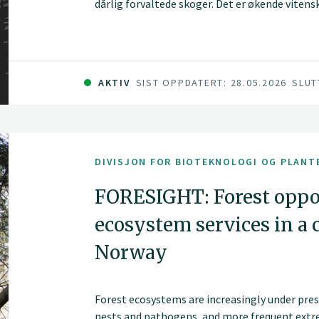
dårlig forvaltede skoger. Det er økende vitens
landbaserte tiltak, kjent som «naturlige klim
NCS), til å bidra til å dempe klimaendringene v
atmosfæren.
AKTIV
SIST OPPDATERT: 28.05.2026
SLUT
DIVISJON FOR BIOTEKNOLOGI OG PLANT
FORESIGHT: Forest oppor
ecosystem services in a 
Norway
Forest ecosystems are increasingly under pre
pests and pathogens, and more frequent ext