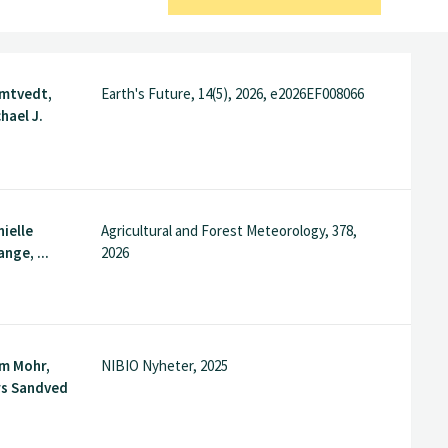
amtvedt,
Earth's Future, 14(5), 2026, e2026EF008066
hael J.
nielle
Agricultural and Forest Meteorology, 378,
nge, ...
2026
lm Mohr,
NIBIO Nyheter, 2025
rs Sandved