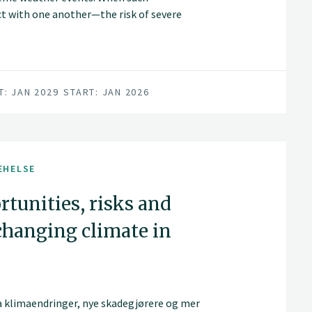
t with one another—the risk of severe
SIGHT project aims to understand these
ate this knowledge into practical
T: JAN 2029
START: JAN 2026
EHELSE
tunities, risks and
changing climate in
fra klimaendringer, nye skadegjørere og mer