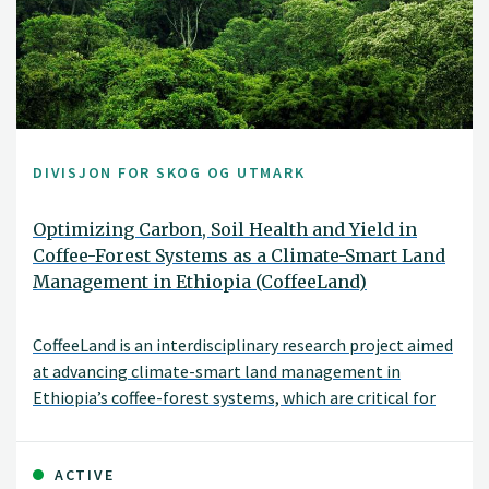
DIVISJON FOR SKOG OG UTMARK
Optimizing Carbon, Soil Health and Yield in
Coffee-Forest Systems as a Climate-Smart Land
Management in Ethiopia (CoffeeLand)
CoffeeLand is an interdisciplinary research project aimed
at advancing climate-smart land management in
Ethiopia’s coffee-forest systems, which are critical for
biodiversity, livelihoods, and global Arabica coffee
genetic resources. These systems support millions of
smallholder farmers but are increasingly threatened by
ACTIVE