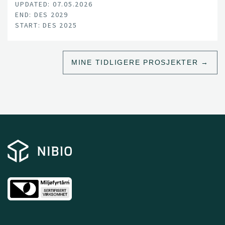
UPDATED: 07.05.2026
climate change, land-use pressure, and declining
END: DES 2029
productivity.
START: DES 2025
MINE TIDLIGERE PROSJEKTER