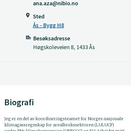
ana.aza@nibio.no
Sted
Ås - Bygg H8
Besøksadresse
Høgskoleveien 8, 1433 Ås
Biografi
Jeg er en del av koordineringsteamet for Norges nasjonale
klimagassregnskap for arealbrukssektoren (LULUCF)
under FNs klimakonvensjon (UNFCCC) og EU. Arbeidet mitt