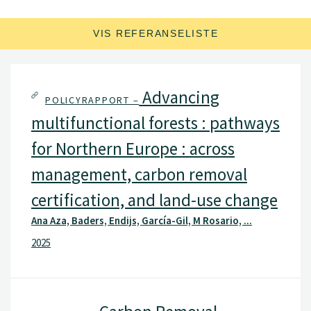
VIS REFERANSELISTE
Advancing
POLICYRAPPORT –
multifunctional forests : pathways
for Northern Europe : across
management, carbon removal
certification, and land-use change
Ana Aza, Baders, Endijs, García-Gil, M Rosario, ...
2025