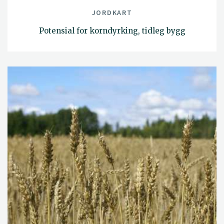
JORDKART
Potensial for korndyrking, tidleg bygg