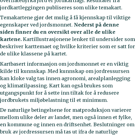
overflatedyrka jord er jordkartlagt. Resultater fra
jordkartleggingen publiseres som ulike temakart.
Temakartene gjør det mulig å få kjennskap til viktige
egenskaper ved jordsmonnet.
Nederst på denne
siden finner du en oversikt over alle de ulike
kartene.
Kartillustrasjonene lenker til undersider som
beskriver karttemaet og hvilke kriterier som er satt for
de ulike klassene på kartet.
Kartbasert informasjon om jordsmonnet er en viktig
kilde til kunnskap. Med kunnskap om jordressursen
kan kloke valg tas innen agronomi, arealplanlegging
og klimatilpassing. Kart kan også brukes som
utgangspunkt for å sette inn tiltak for å redusere
jordbrukets miljøbelastning til et minimum.
De naturlige betingelsene for matproduksjon varierer
mellom ulike deler av landet, men også innen et fylke,
en kommune og innen en driftsenhet. Beslutninger om
bruk av jordressursen må tas ut ifra de naturlige