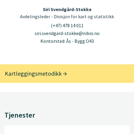
Siri Svendgård-Stokke
Avdelingsleder - Divisjon for kart og statistikk
(+47) 478 14 011
siri.svendgard-stokke@nibio.no
Kontorsted: Ås - Bygg O43
Kartleggingsmetodikk
Tjenester