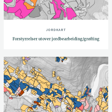
JORDKART
Forstyrrelser utover jordbearbeiding/grøfting