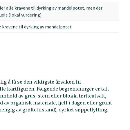
ller alle kravene til dyrking av mandelpotet, men der
uelt (lokal vurdering)
er kravene til dyrking av mandelpotet
g å få se den viktigste årsaken til
lle kartfiguren. Følgende begrensninger er tatt
nhold av grus, stein eller blokk, tørkeutsatt,
 av organisk materiale, fjell i dagen eller grunt
engig av grøftetilstand), dyrket søppelfylling.