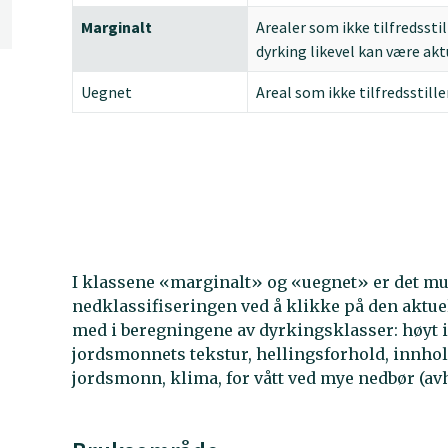
Marginalt
Arealer som ikke tilfredssti
dyrking likevel kan være akt
Uegnet
Areal som ikke tilfredsstill
I klassene «marginalt» og «uegnet» er det muli
nedklassifiseringen ved å klikke på den aktue
med i beregningene av dyrkingsklasser: høyt in
jordsmonnets tekstur, hellingsforhold, innhold
jordsmonn, klima, for vått ved mye nedbør (avh