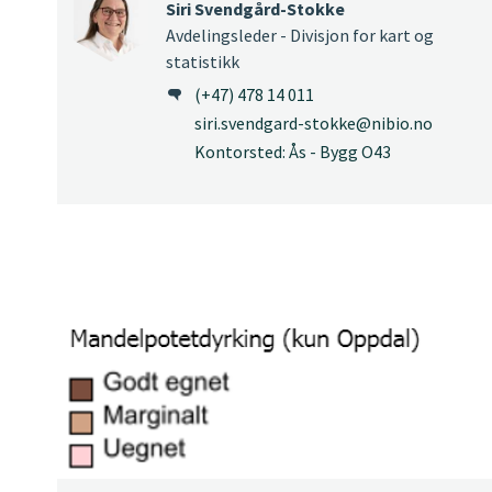
Siri Svendgård-Stokke
Avdelingsleder - Divisjon for kart og
statistikk
(+47) 478 14 011
siri.svendgard-stokke@nibio.no
Kontorsted: Ås - Bygg O43