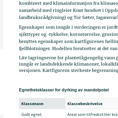
kombinert med klimainformasjon fra klimasonek
samarbeid med ringleier Knut Sundset i Oppda
landbruksrådgivning) og Tor Sæter, fagansvar
Egenskaper som inngår i vurderingen er jordtyp
sjikttyper og -tykkelse, kornstørrelse, grusin
benyttes egenskaper som kartfigurenes hellin
fjellblotninger. Modellen forutsetter at det van
Lite lagringsevne for plantetilgjengelig vann
inngår er landsdekkende klimasoner, lokalkli
versjonen. Kartfigurens sterkeste begrensning 
Egnethetsklasser for dyrking av mandelpotet
Klassenavn
Klassebeskrivelse
Godt egnet
Areal som tilfredsstiller kr