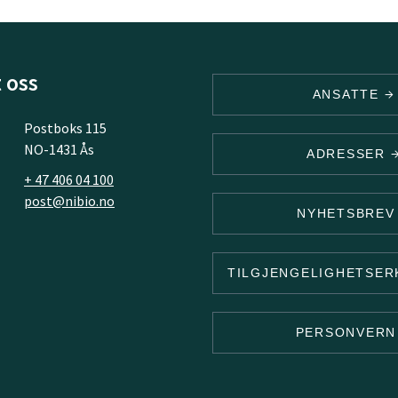
 oss
ANSATTE
Postboks 115
NO-1431 Ås
ADRESSER
+ 47 406 04 100
post@nibio.no
NYHETSBRE
TILGJENGELIGHETSE
PERSONVER