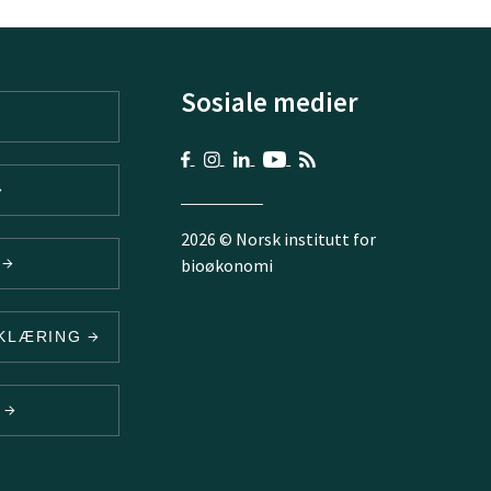
Sosiale medier
2026 © Norsk institutt for
V
bioøkonomi
RKLÆRING
N