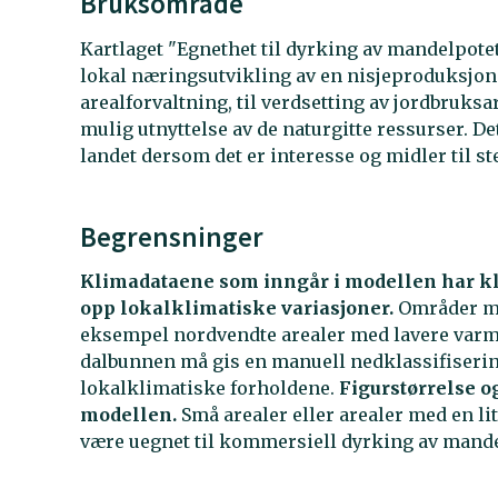
Bruksområde
Kartlaget "Egnethet til dyrking av mandelpotet
lokal næringsutvikling av en nisjeproduksjon
arealforvaltning, til verdsetting av jordbruksar
mulig utnyttelse av de naturgitte ressurser. D
landet dersom det er interesse og midler til st
Begrensninger
Klimadataene som inngår i modellen har kla
opp lokalklimatiske variasjoner.
Områder me
eksempel nordvendte arealer med lavere varme
dalbunnen må gis en manuell nedklassifiserin
lokalklimatiske forholdene.
Figurstørrelse og
modellen.
Små arealer eller arealer med en li
være uegnet til kommersiell dyrking av mandel