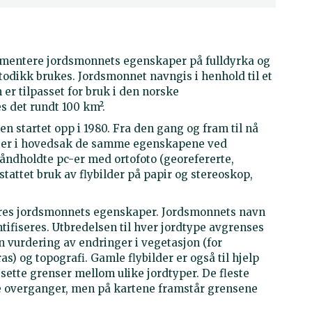
umentere jordsmonnets egenskaper på fulldyrka og
todikk brukes. Jordsmonnet navngis i henhold til et
er tilpasset for bruk i den norske
s det rundt 100 km².
 startet opp i 1980. Fra den gang og fram til nå
t er i hovedsak de samme egenskapene ved
åndholdte pc-er med ortofoto (georefererte,
stattet bruk av flybilder på papir og stereoskop,
eres jordsmonnets egenskaper. Jordsmonnets navn
ifiseres. Utbredelsen til hver jordtype avgrenses
 vurdering av endringer i vegetasjon (for
s) og topografi. Gamle flybilder er også til hjelp
 sette grenser mellom ulike jordtyper. De fleste
se overganger, men på kartene framstår grensene