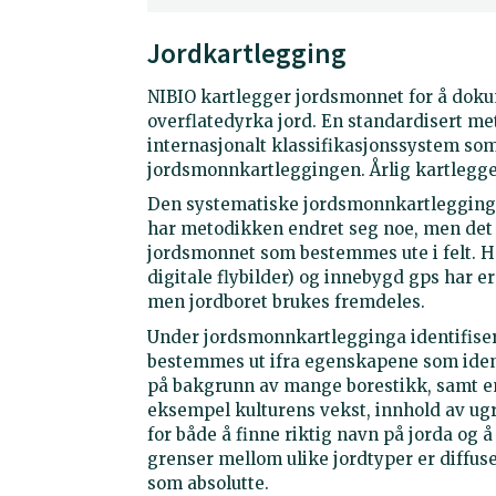
Jordkartlegging
NIBIO kartlegger jordsmonnet for å dok
overflatedyrka jord. En standardisert me
internasjonalt klassifikasjonssystem som 
jordsmonnkartleggingen. Årlig kartlegge
Den systematiske jordsmonnkartleggingen
har metodikken endret seg noe, men de
jordsmonnet som bestemmes ute i felt. H
digitale flybilder) og innebygd gps har er
men jordboret brukes fremdeles.
Under jordsmonnkartlegginga identifis
bestemmes ut ifra egenskapene som ident
på bakgrunn av mange borestikk, samt en
eksempel kulturens vekst, innhold av ugra
for både å finne riktig navn på jorda og å
grenser mellom ulike jordtyper er diffu
som absolutte.