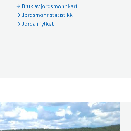
Bruk av jordsmonnkart
Jordsmonnstatistikk
Jorda i fylket