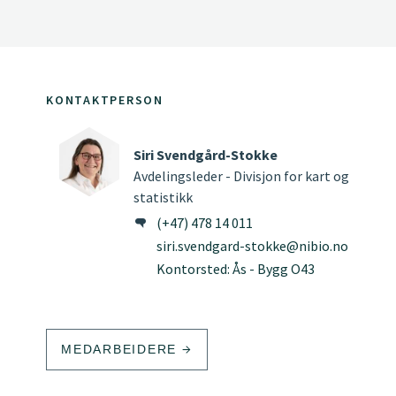
KONTAKTPERSON
Siri Svendgård-Stokke
Avdelingsleder - Divisjon for kart og
statistikk
(+47) 478 14 011
siri.svendgard-stokke@nibio.no
Kontorsted: Ås - Bygg O43
MEDARBEIDERE