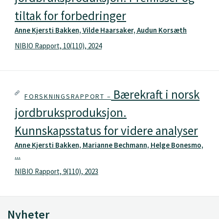
tiltak for forbedringer
Anne Kjersti Bakken, Vilde Haarsaker, Audun Korsæth
NIBIO Rapport, 10(110), 2024
Bærekraft i norsk
FORSKNINGSRAPPORT –
jordbruksproduksjon.
Kunnskapsstatus for videre analyser
Anne Kjersti Bakken, Marianne Bechmann, Helge Bonesmo,
...
NIBIO Rapport, 9(110), 2023
Nyheter