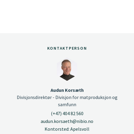
KONTAKTPERSON
Audun Korsæth
Divisjonsdirektør - Divisjon for matproduksjon og
samfunn
(+47) 404 82 560
audun.korsaeth@nibio.no
Kontorsted: Apelsvoll