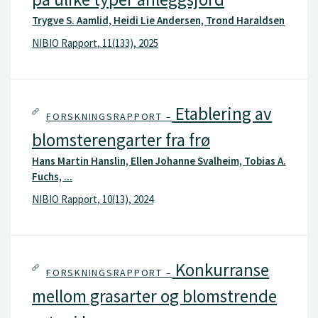
Trygve S. Aamlid, Heidi Lie Andersen, Trond Haraldsen
NIBIO Rapport, 11(133), 2025
Etablering av
FORSKNINGSRAPPORT –
blomsterengarter fra frø
Hans Martin Hanslin, Ellen Johanne Svalheim, Tobias A.
Fuchs, ...
NIBIO Rapport, 10(13), 2024
Konkurranse
FORSKNINGSRAPPORT –
mellom grasarter og blomstrende