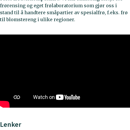
frørensing og eget frølaboratorium som gjør oss i
stand til å handtere småpartier av spesialfrø, f.eks. frø
til blomstereng i ulike regioner.
Lenker