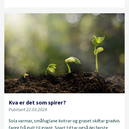
Kva er det som spirer?
Publisert 22.03.2024
Sola varmar, småfuglane kvitrar og graset skiftar gradvis
farge frå gult til grønt. Snart tittar også dei første