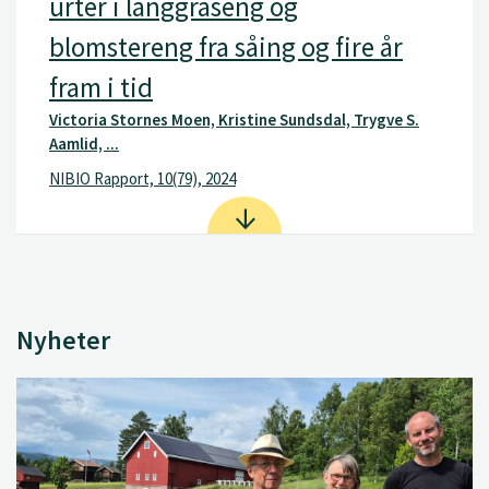
urter i langgraseng og
blomstereng fra såing og fire år
fram i tid
Victoria Stornes Moen, Kristine Sundsdal, Trygve S.
Aamlid, ...
NIBIO Rapport, 10(79), 2024
Nyheter