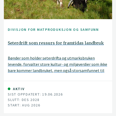
DIVISJON FOR MATPRODUKSJON OG SAMFUNN
Seterdrift som ressurs for framtidas landbruk
Bønder som holder seterdrifta og utmarksbruken
levende, forvalter store kultur- og miljøverdier som ikke
bare kommer landbruket, men også storsamfunnet til
gode. Beitende husdyr er en nøkkelfaktor i
seterlandskapet, og bidrar til å opprettholde et
attraktivt kulturlandskap og et stort biologisk
AKTIV
SIST OPPDATERT: 19.06.2026
mangfold.
SLUTT: DES 2028
START: AUG 2026