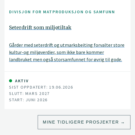
DIVISJON FOR MATPRODUKSJON OG SAMFUNN
Seterdrift som miljøtiltak
Gårder med seterdrift og utmarksbeiting forvalter store
kultur-og miljøverdier, som ikke bare kommer
landbruket men også storsamfunnet for øvrig til gode.
Dessverre er både seterdrifta og bruken av
utmarksressursene nå i tilbakegang, med gjengroing av
landskapet både i dalsidene og opp mot snaufjellet som
AKTIV
SIST OPPDATERT: 19.06.2026
resultat.
SLUTT: MARS 2027
START: JUNI 2026
MINE TIDLIGERE PROSJEKTER