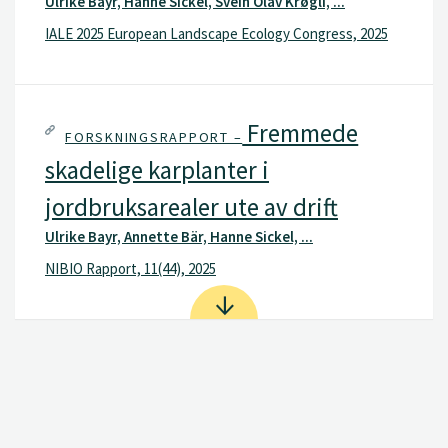
Ulrike Bayr, Hanne Sickel, Svein Olav Krøgli, ...
IALE 2025 European Landscape Ecology Congress, 2025
Fremmede
FORSKNINGSRAPPORT –
skadelige karplanter i
jordbruksarealer ute av drift
Ulrike Bayr, Annette Bär, Hanne Sickel, ...
NIBIO Rapport, 11(44), 2025