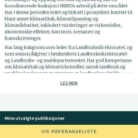
koordinerende funksjon i NIBIOs arbeid på dette området.
Har i denne perioden ledet og bidratt i prosjekter knyttet til
blant annet klimatiltak, klimatilpasning og
klimasårbarhet, inkludert vurderinger av virkemidler,
økonomiske effekter, barrierer, scenarier og
framskrivninger.
Har lang bakgrunn som leder fra Landbruksdirektoratet, og
som seniorrådgiver i henholdsvis Landbruksdirektoratet
og Landbruks- og matdepartementet. Har god kompetanse
om klimatiltak og klimavirkemidler, norsk landbruk og
verdikjeden for mat, matsystemet, landbrukspolitikk,
landbrukspolitiske virkemidler og forvaltningen av disse.
LES MER
Mine utvalgte publikasjoner
VIS REFERANSELISTE