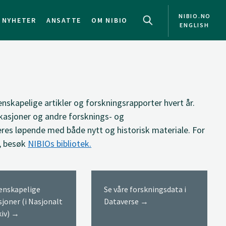
NIBIO.NO
NYHETER
ANSATTE
OM NIBIO
ENGLISH
NO
EN
enskapelige artikler og forskningsrapporter hvert år.
kasjoner og andre forsknings- og
res løpende med både nytt og historisk materiale. For
, besøk
NIBIOs bibliotek.
tenskapelige
Se våre forskningsdata i
sjoner (i Nasjonalt
Dataverse →
kiv) →