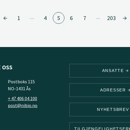
1
4
5
6
7
203
…
…
 oss
ANSATTE
Postboks 115
NO-1431 Ås
ADRESSER
+ 47 406 04 100
post@nibio.no
NYHETSBRE
TILGJENGELIGHETSE