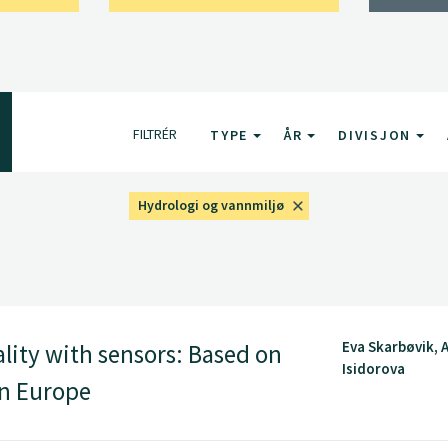
FILTRÉR
TYPE
ÅR
DIVISJON
Hydrologi og vannmiljø
Eva Skarbøvik, 
lity with sensors: Based on
Isidorova
rn Europe