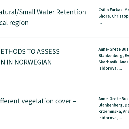
Csilla Farkas, M
atural/Small Water Retention
Shore, Christop
cal region
...
Anne-Grete Bus
METHODS TO ASSESS
Blankenberg, E
ON IN NORWEGIAN
Skarbøvik, Anas
Isidorova, ...
Anne-Grete Bus
fferent vegetation cover​ –
Blankenberg, D
Krzeminska, Ana
Isidorova, ...