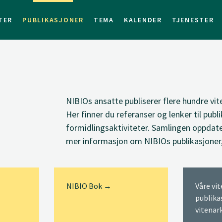
TER
PUBLIKASJONER
TEMA
KALENDER
TJENESTER
NIBIOs ansatte
publiserer
flere hundre vit
Her finner du
referanser og lenker til
publi
formidlingsaktiviteter. Samlingen oppdate
mer informasjon om NIBIOs publikasjoner
NIBIO Bok →
Våre vi
publika
vitenar