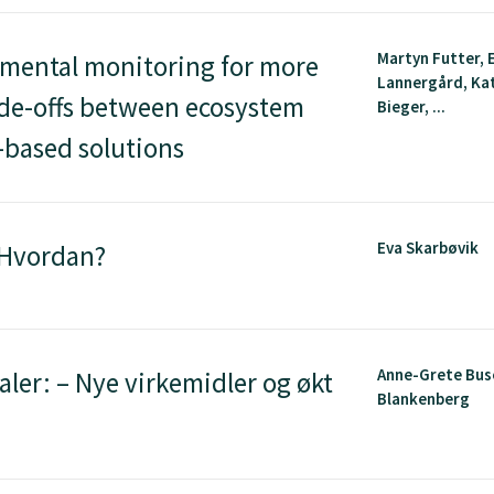
Martyn Futter,
nmental monitoring for more
Lannergård, Ka
de-offs between ecosystem
Bieger, ...
-based solutions
Eva Skarbøvik
 Hvordan?
Anne-Grete Bus
ler: – Nye virkemidler og økt
Blankenberg