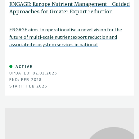
ENGAGE: Europe Nutrient Management - Guided
Approaches for Greater Export reduction
ENGAGE aims to operationalise a novel vision for the
future of multi-scale nutrientexport reduction and
associated ecosystem services in national
andtransboundary/international river basins in Europe
by bringing together robuststakeholder engagement
strategies with coupled state-of-the-art
ACTIVE
UPDATED: 02.01.2025
computationalhydrology techniques and online
END: FEB 2028
interactive use-tailored DS tool approaches
START: FEB 2025
that integrate remote sensing, socio-economic,
governance, and society-change decisionelements.