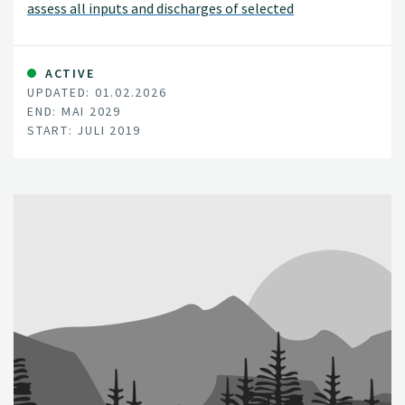
assess all inputs and discharges of selected
contaminants to the OSPAR maritime area and its
regions that are carried via rivers into tidal waters, or are
discharged directly into the sea, for example through
ACTIVE
UPDATED: 01.02.2026
sewage pipelines or activities like aquaculture inputting
END: MAI 2029
substances directly.
START: JULI 2019