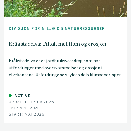
DIVISJON FOR MILJØ OG NATURRESSURSER
Kråkstadelva: Tiltak mot flom og erosjon
Kråkstadelva er et jordbruksvassdrag som har
utfordringer med oversvømmelser og erosjon i
elvekantene. Utfordringene skyldes dels klimaendringer
med økt og mer intens nedbør, dels ulike inngrep i
nedbørfeltet. I dette prosjektet vil vi ha søkelys på
hvilke tiltak som kan iverksettes oppstrøms i
ACTIVE
UPDATED: 15.06.2026
nedbørfeltet for å redusere problemer med kanterosjon
END: APR 2028
og oversvømmelser nedstrøms.
START: MAI 2026