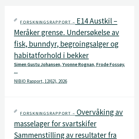
E14 Austkil –
FORSKNINGSRAPPORT –
Meråker grense. Undersøkelse av
fisk, bunndyr, begroingsalger og
habitatforhold i bekker
Simen Gustu Johansen, Yvonne Rognan, Frode Fossøy,
...
NIBIO Rapport, 12(62), 2026
Overvåking av
FORSKNINGSRAPPORT –
masselager for svartskifer
Sammenstilling av resultater fra