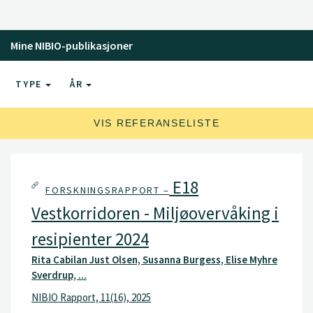
begroingsalger, eDNA (filter og bulk), lysfeller,
Barberfelle, Malaisefelle og sediment i vann
Mine NIBIO-publikasjoner
TYPE
ÅR
VIS REFERANSELISTE
E18
FORSKNINGSRAPPORT –
Vestkorridoren - Miljøovervåking i
resipienter 2024
Rita Cabilan Just Olsen, Susanna Burgess, Elise Myhre
Sverdrup, ...
NIBIO Rapport, 11(16), 2025