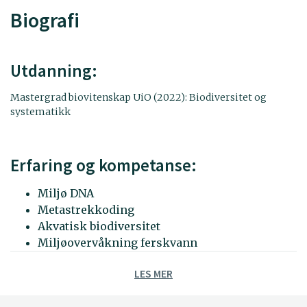
Biografi
Utdanning:
Mastergrad biovitenskap UiO (2022): Biodiversitet og
systematikk
Erfaring og kompetanse:
Miljø DNA
Metastrekkoding
Akvatisk biodiversitet
Miljøovervåkning ferskvann
Klassifisering av miljøtilstand i vann
LES MER
iht. veileder
Feltarbeid: Prøvetaking av vann, bunndyr,