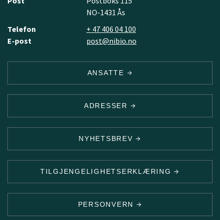
Post
Postboks 115
NO-1431 Ås
Telefon
+ 47 406 04 100
E-post
post@nibio.no
ANSATTE
ADRESSER
NYHETSBREV
TILGJENGELIGHETSERKLÆRING
PERSONVERN