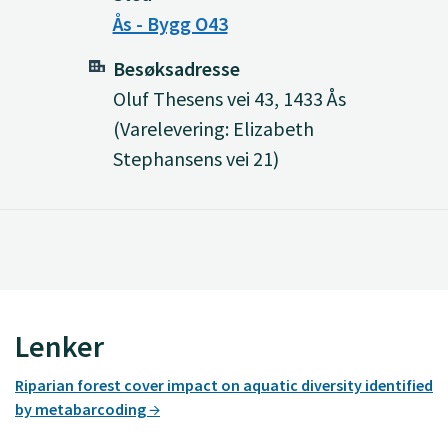
Ås - Bygg O43
Besøksadresse
Oluf Thesens vei 43, 1433 Ås
(Varelevering: Elizabeth
Stephansens vei 21)
Lenker
Riparian forest cover impact on aquatic diversity identified
by metabarcoding