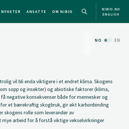
NIBIO.NO
NYHETER
ANSATTE
OM NIBIO
ENGLISH
NO
EN
rolig vil bli enda viktigere i et endret klima. Skogens
som sopp og insekter) og abiotiske faktorer (klima,
n få negative konsekvenser både for mennesker og
 for et bærekraftig skogbruk, gir økt karbonbinding
er skogens rolle som leverandør av
 mye arbeid for å forstå viktige vekselvirkninger