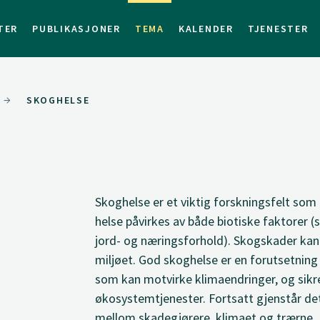
TER
PUBLIKASJONER
TEMA
KALENDER
TJENESTER
SKOGHELSE
Skoghelse er et viktig forskningsfelt som t
helse påvirkes av både biotiske faktorer (
jord- og næringsforhold). Skogskader ka
miljøet. God skoghelse er en forutsetning
som kan motvirke klimaendringer, og sikr
økosystemtjenester. Fortsatt gjenstår det
mellom skadegjørere, klimaet og trærne.