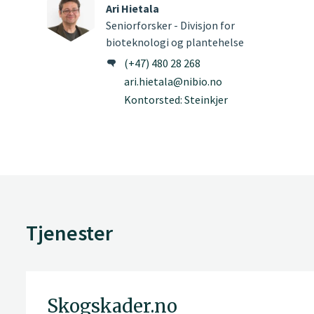
Ari Hietala
Seniorforsker - Divisjon for
bioteknologi og plantehelse
(+47) 480 28 268
ari.hietala@nibio.no
Kontorsted: Steinkjer
Tjenester
Skogskader.no