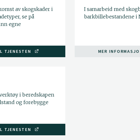
komst av skogskader i
I samarbeid med skogbr
detyper, se på
barkbillebestandene i 
 inn egne
IL TJENESTEN
MER INFORMASJ
 verktøy i beredskapen
ilstand og forebygge
IL TJENESTEN