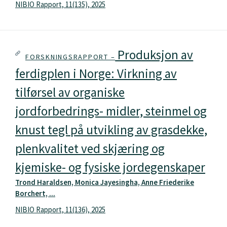
NIBIO Rapport, 11(135), 2025
Produksjon av
FORSKNINGSRAPPORT –
ferdigplen i Norge: Virkning av
tilførsel av organiske
jordforbedrings- midler, steinmel og
knust tegl på utvikling av grasdekke,
plenkvalitet ved skjæring og
kjemiske- og fysiske jordegenskaper
Trond Haraldsen, Monica Jayesingha, Anne Friederike
Borchert, ...
NIBIO Rapport, 11(136), 2025