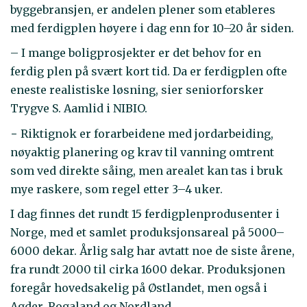
byggebransjen, er andelen plener som etableres
med ferdigplen høyere i dag enn for 10–20 år siden.
– I mange boligprosjekter er det behov for en
ferdig plen på svært kort tid. Da er ferdigplen ofte
eneste realistiske løsning, sier seniorforsker
Trygve S. Aamlid i NIBIO.
− Riktignok er forarbeidene med jordarbeiding,
nøyaktig planering og krav til vanning omtrent
som ved direkte såing, men arealet kan tas i bruk
mye raskere, som regel etter 3–4 uker.
I dag finnes det rundt 15 ferdigplenprodusenter i
Norge, med et samlet produksjonsareal på 5000–
6000 dekar. Årlig salg har avtatt noe de siste årene,
fra rundt 2000 til cirka 1600 dekar. Produksjonen
foregår hovedsakelig på Østlandet, men også i
Agder, Rogaland og Nordland.