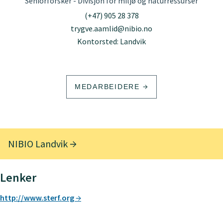
Seniorforsker - Divisjon for miljø og naturressurser
(+47) 905 28 378
trygve.aamlid@nibio.no
Kontorsted: Landvik
MEDARBEIDERE
NIBIO Landvik
Lenker
http://www.sterf.org