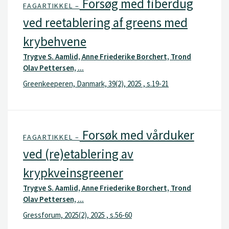
Forsøg med fiberdug
FAGARTIKKEL –
ved reetablering af greens med
krybehvene
Trygve S. Aamlid, Anne Friederike Borchert, Trond
Olav Pettersen, ...
Greenkeeperen, Danmark, 39(2), 2025 , s.19-21
Forsøk med vårduker
FAGARTIKKEL –
ved (re)etablering av
krypkveinsgreener
Trygve S. Aamlid, Anne Friederike Borchert, Trond
Olav Pettersen, ...
Gressforum, 2025(2), 2025 , s.56-60