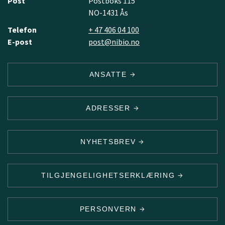
Post
Postboks 115
NO-1431 Ås
Telefon
+ 47 406 04 100
E-post
post@nibio.no
ANSATTE
ADRESSER
NYHETSBREV
TILGJENGELIGHETSERKLÆRING
PERSONVERN