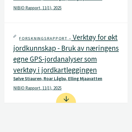
NIBIO Rapport, 11(1), 2025
Verktøy for økt
FORSKNINGSRAPPORT –
jordkunnskap - Bruk av næringens
egne GPS-jordanalyser som
verktøy i jordkartleggingen
Sølve Stiauren, Roar Lågbu, Elling Mjaavatten
NIBIO Rapport, 11(1), 2025