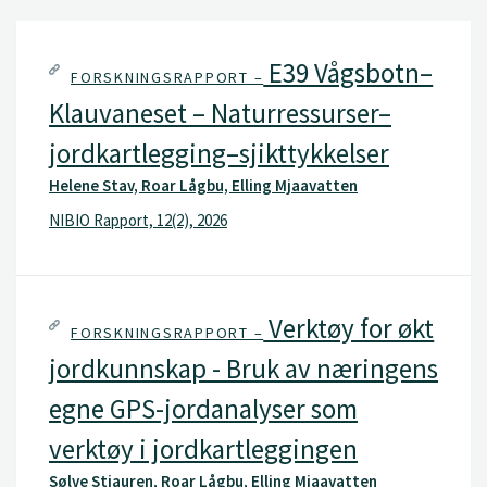
E39 Vågsbotn–
FORSKNINGSRAPPORT –
Klauvaneset – Naturressurser–
jordkartlegging–sjikttykkelser
Helene Stav, Roar Lågbu, Elling Mjaavatten
NIBIO Rapport, 12(2), 2026
Verktøy for økt
FORSKNINGSRAPPORT –
jordkunnskap - Bruk av næringens
egne GPS-jordanalyser som
verktøy i jordkartleggingen
Sølve Stiauren, Roar Lågbu, Elling Mjaavatten