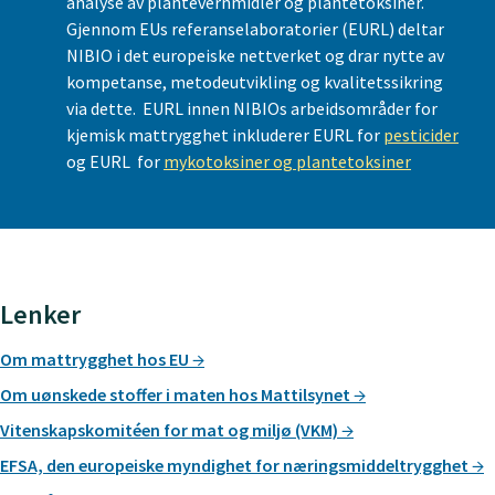
analyse av plantevernmidler og plantetoksiner.
Gjennom EUs referanselaboratorier (EURL) deltar
NIBIO i det europeiske nettverket og drar nytte av
kompetanse, metodeutvikling og kvalitetssikring
via dette. EURL innen NIBIOs arbeidsområder for
kjemisk mattrygghet inkluderer EURL for
pesticider
og EURL for
mykotoksiner og plantetoksiner
Lenker
Om mattrygghet hos EU
Om uønskede stoffer i maten hos Mattilsynet
Vitenskapskomitéen for mat og miljø (VKM)
EFSA, den europeiske myndighet for næringsmiddeltrygghet