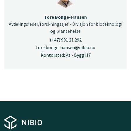
Tore Bonge-Hansen
Avdelingsleder/forskningssjef - Divisjon for bioteknologi
og plantehelse
(+47) 901 21 292
tore.bonge-hansen@nibio.no
Kontorsted: Ås - Bygg H7