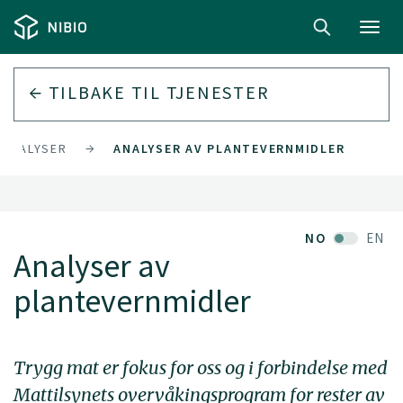
Toggl
navig
TILBAKE TIL
TJENESTER
ANALYSER
ANALYSER AV PLANTEVERNMIDLER
NO
EN
Analyser av
plantevernmidler
Trygg mat er fokus for oss og i forbindelse med
Mattilsynets overvåkingsprogram for rester av