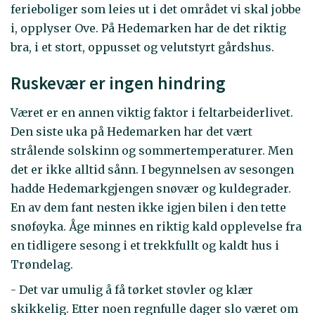
ferieboliger som leies ut i det området vi skal jobbe
i, opplyser Ove. På Hedemarken har de det riktig
bra, i et stort, oppusset og velutstyrt gårdshus.
Ruskevær er ingen hindring
Været er en annen viktig faktor i feltarbeiderlivet.
Den siste uka på Hedemarken har det vært
strålende solskinn og sommertemperaturer. Men
det er ikke alltid sånn. I begynnelsen av sesongen
hadde Hedemarkgjengen snøvær og kuldegrader.
En av dem fant nesten ikke igjen bilen i den tette
snøføyka. Åge minnes en riktig kald opplevelse fra
en tidligere sesong i et trekkfullt og kaldt hus i
Trøndelag.
- Det var umulig å få tørket støvler og klær
skikkelig. Etter noen regnfulle dager slo været om