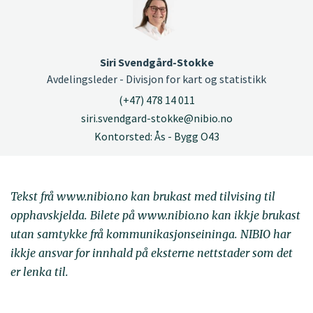
Siri Svendgård-Stokke
Avdelingsleder - Divisjon for kart og statistikk
(+47) 478 14 011
siri.svendgard-stokke@nibio.no
Kontorsted: Ås - Bygg O43
Tekst frå www.nibio.no kan brukast med tilvising til
opphavskjelda. Bilete på www.nibio.no kan ikkje brukast
utan samtykke frå kommunikasjonseininga. NIBIO har
ikkje ansvar for innhald på eksterne nettstader som det
er lenka til.