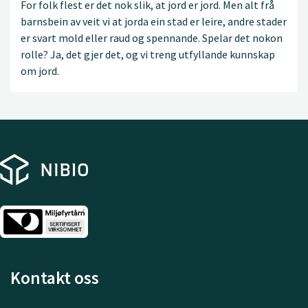
For folk flest er det nok slik, at jord er jord. Men alt frå
barnsbein av veit vi at jorda ein stad er leire, andre stader
er svart mold eller raud og spennande. Spelar det nokon
rolle? Ja, det gjer det, og vi treng utfyllande kunnskap
om jord.
Kontakt oss