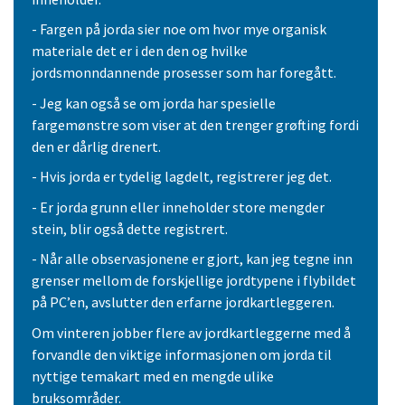
- Fargen på jorda sier noe om hvor mye organisk
materiale det er i den den og hvilke
jordsmonndannende prosesser som har foregått.
- Jeg kan også se om jorda har spesielle
fargemønstre som viser at den trenger grøfting fordi
den er dårlig drenert.
- Hvis jorda er tydelig lagdelt, registrerer jeg det.
- Er jorda grunn eller inneholder store mengder
stein, blir også dette registrert.
- Når alle observasjonene er gjort, kan jeg tegne inn
grenser mellom de forskjellige jordtypene i flybildet
på PC’en, avslutter den erfarne jordkartleggeren.
Om vinteren jobber flere av jordkartleggerne med å
forvandle den viktige informasjonen om jorda til
nyttige temakart med en mengde ulike
bruksområder.