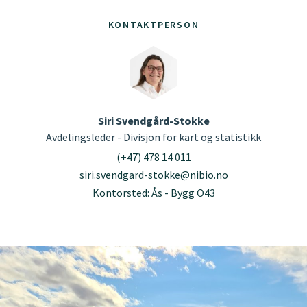
KONTAKTPERSON
Siri Svendgård-Stokke
Avdelingsleder - Divisjon for kart og statistikk
(+47) 478 14 011
siri.svendgard-stokke@nibio.no
Kontorsted: Ås - Bygg O43