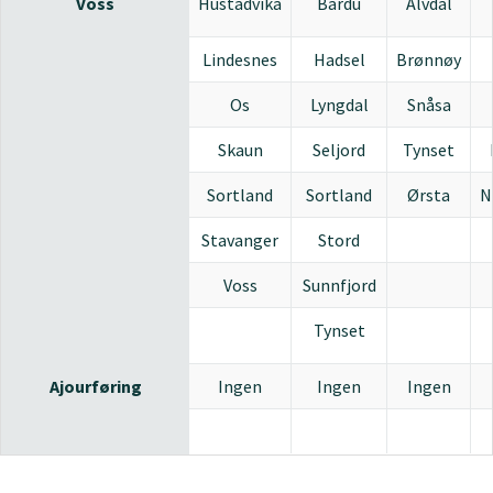
Voss
Hustadvika
Bardu
Alvdal
Lindesnes
Hadsel
Brønnøy
Os
Lyngdal
Snåsa
Skaun
Seljord
Tynset
Sortland
Sortland
Ørsta
N
Stavanger
Stord
Voss
Sunnfjord
Tynset
Ajourføring
Ingen
Ingen
Ingen