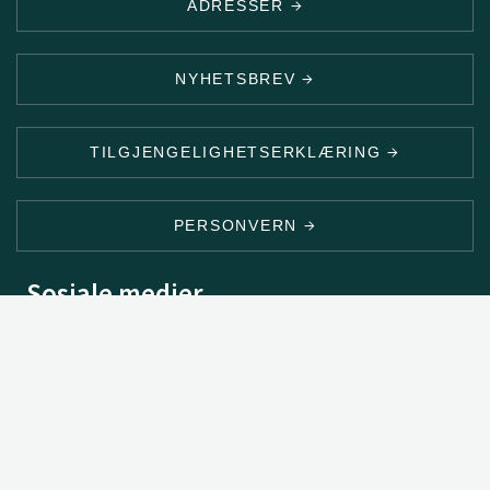
ADRESSER
NYHETSBREV
TILGJENGELIGHETSERKLÆRING
PERSONVERN
Sosiale medier
2026 © Norsk institutt for bioøkonomi