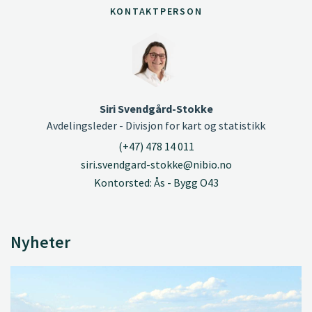
KONTAKTPERSON
Siri Svendgård-Stokke
Avdelingsleder - Divisjon for kart og statistikk
(+47) 478 14 011
siri.svendgard-stokke@nibio.no
Kontorsted: Ås - Bygg O43
Nyheter