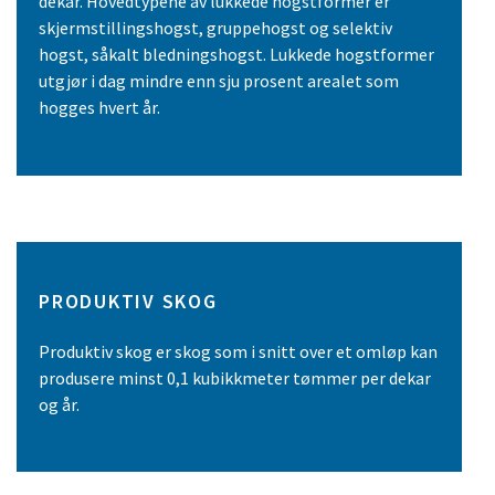
dekar. Hovedtypene av lukkede hogstformer er
skjermstillingshogst, gruppehogst og selektiv
hogst, såkalt bledningshogst. Lukkede hogstformer
utgjør i dag mindre enn sju prosent arealet som
hogges hvert år.
PRODUKTIV SKOG
Produktiv skog er skog som i snitt over et omløp kan
produsere minst 0,1 kubikkmeter tømmer per dekar
og år.