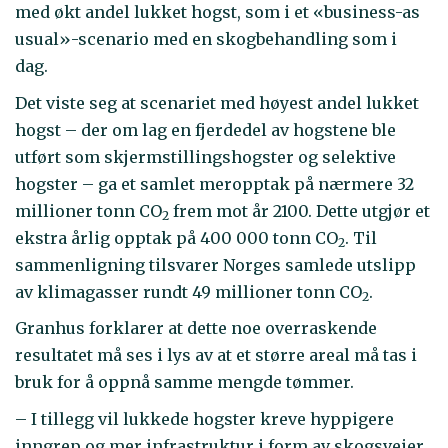
med økt andel lukket hogst, som i et «business-as
usual»-scenario med en skogbehandling som i
dag.
Det viste seg at scenariet med høyest andel lukket
hogst – der om lag en fjerdedel av hogstene ble
utført som skjermstillingshogster og selektive
hogster – ga et samlet meropptak på nærmere 32
millioner tonn CO
frem mot år 2100. Dette utgjør et
2
ekstra årlig opptak på 400 000 tonn CO
. Til
2
sammenligning tilsvarer Norges samlede utslipp
av klimagasser rundt 49 millioner tonn CO
.
2
Granhus forklarer at dette noe overraskende
resultatet må ses i lys av at et større areal må tas i
bruk for å oppnå samme mengde tømmer.
– I tillegg vil lukkede hogster kreve hyppigere
inngrep og mer infrastruktur i form av skogsveier,