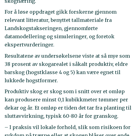
skognæring.
For å løse oppdraget gikk forskerne gjennom
relevant litteratur, benyttet tallmateriale fra
Landskogstakseringen, gjennomførte
datamodellering og simuleringer, og foretok
ekspertvurderinger.
Resultatene av undersøkelsene viste at så mye som
38 prosent av skogarealet i såkalt produktiv, eldre
barskog (hogstklasse 4 og 5) kan være egnet til
lukkede hogstformer.
Produktiv skog er skog som i snitt over et omløp
kan produsere minst 0,1 kubikkmeter tømmer per
dekar og år. Et omløp er tiden det tar fra planting til
sluttavvirkning, typisk 60-80 år for granskog.
– I praksis vil lokale forhold, slik som risikoen for
sykdom på trærne eller at skogen blåser over ende,