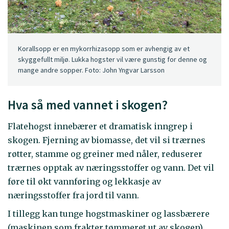
Korallsopp er en mykorrhizasopp som er avhengig av et
skyggefullt miljø. Lukka hogster vil være gunstig for denne og
mange andre sopper. Foto: John Yngvar Larsson
Hva så med vannet i skogen?
Flatehogst innebærer et dramatisk inngrep i
skogen. Fjerning av biomasse, det vil si trærnes
røtter, stamme og greiner med nåler, reduserer
trærnes opptak av næringsstoffer og vann. Det vil
føre til økt vannføring og lekkasje av
næringsstoffer fra jord til vann.
I tillegg kan tunge hogstmaskiner og lassbærere
(maskinen som frakter tømmeret ut av skogen)