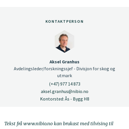
KONTAKTPERSON
Aksel Granhus
Avdelingsleder/forskningssjef - Divisjon for skog og
utmark
(+47) 977 14 873
aksel.granhus@nibio.no
Kontorsted: Ås - Bygg H8
Tekst frå www.nibio.no kan brukast med tilvising til