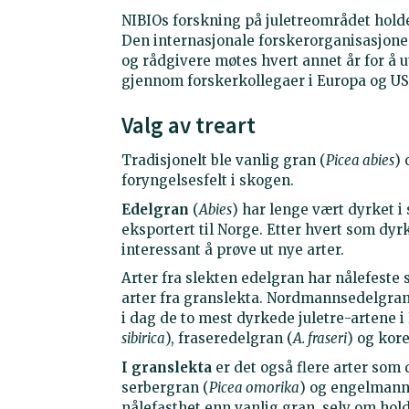
NIBIOs forskning på juletreområdet holder
Den internasjonale forskerorganisasjonen
og rådgivere møtes hvert annet år for å
gjennom forskerkollegaer i Europa og USA
Valg av treart
Tradisjonelt ble vanlig gran (
Picea abies
) 
foryngelsesfelt i skogen.
Edelgran
(
Abies
) har lenge vært dyrket i
eksportert til Norge. Etter hvert som dyrk
interessant å prøve ut nye arter.
Arter fra slekten edelgran har nålefeste 
arter fra granslekta. Nordmannsedelgran
i dag de to mest dyrkede juletre-artene i 
sibirica
), fraseredelgran (
A. fraseri
) og kor
I granslekta
er det også flere arter som 
serbergran (
Picea omorika
) og engelmann
nålefasthet enn vanlig gran, selv om hol