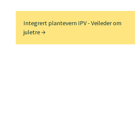
Integrert plantevern IPV - Veileder om
juletre