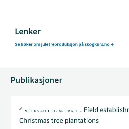
Lenker
Se bøker om juletreproduksjon på skogkurs.no
Publikasjoner
Field establish
VITENSKAPELIG ARTIKKEL –
Christmas tree plantations