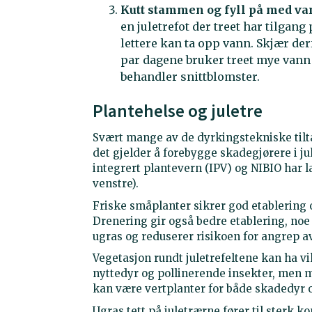
Kutt stammen og fyll på med va
en juletrefot der treet har tilgang
lettere kan ta opp vann. Skjær de
par dagene bruker treet mye vann s
behandler snittblomster.
Plantehelse og juletre
Svært mange av de dyrkingstekniske tilt
det gjelder å forebygge skadegjørere i jul
integrert plantevern (IPV) og NIBIO har la
venstre).
Friske småplanter sikrer god etablering
Drenering gir også bedre etablering, no
ugras og reduserer risikoen for angrep 
Vegetasjon rundt juletrefeltene kan ha vi
nyttedyr og pollinerende insekter, men 
kan være vertplanter for både skadedyr
Ugras tett på juletrærne fører til sterk