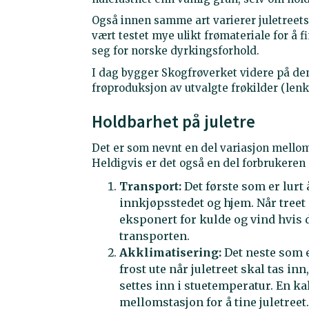
Også innen samme art varierer juletreets
vært testet mye ulikt frømateriale for å f
seg for norske dyrkingsforhold.
I dag bygger Skogfrøverket videre på den
frøproduksjon av utvalgte frøkilder (lenk
Holdbarhet på juletre
Det er som nevnt en del variasjon mellom
Heldigvis er det også en del forbrukeren 
Transport:
Det første som er lurt 
innkjøpsstedet og hjem. Når treet e
eksponert for kulde og vind hvis d
transporten.
Akklimatisering:
Det neste som e
frost ute når juletreet skal tas in
settes inn i stuetemperatur. En ka
mellomstasjon for å tine juletreet