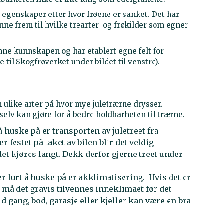
 egenskaper etter hvor frøene er sanket. Det har
inne frem til hvilke trearter og frøkilder som egner
ne kunnskapen og har etablert egne felt for
e til Skogfrøverket under bildet til venstre).
 ulike arter på hvor mye juletrærne drysser.
selv kan gjøre for å bedre holdbarheten til trærne.
å huske på er transporten av juletreet fra
r festet på taket av bilen blir det veldig
et kjøres langt. Dekk derfor gjerne treet under
r lurt å huske på er akklimatisering. Hvis det er
n, må det gravis tilvennes inneklimaet før det
ld gang, bod, garasje eller kjeller kan være en bra
.