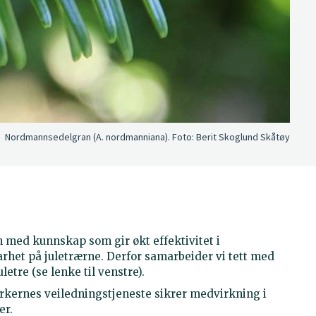
Nordmannsedelgran (A. nordmanniana).
Foto:
Berit Skoglund Skåtøy
n med kunnskap som gir økt effektivitet i
rhet på juletrærne. Derfor samarbeider vi tett med
tre (se lenke til venstre).
kernes veiledningstjeneste sikrer medvirkning i
er.