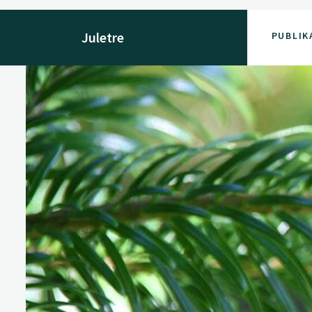
Juletre
PUBLIK