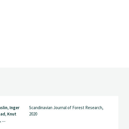
slin, Inger
Scandinavian Journal of Forest Research,
tad, Knut
2020
...