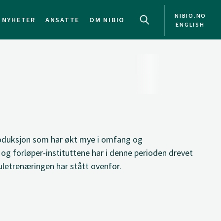
NIBIO.NO
NYHETER
ANSATTE
OM NIBIO
ENGLISH
produksjon som har økt mye i omfang og
O og forløper-instituttene har i denne perioden drevet
uletrenæringen har stått ovenfor.