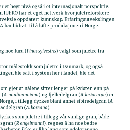
 et høyt nivå også i et internasjonalt perspektiv.
 IUFRO har et eget nettverk hvor juletreforskere
 utveksle oppdatert kunnskap. Erfaringsutvekslingen
 har bidratt til å løfte produksjonen i Norge.
og noe furu (
Pinus sylvestris
) valgt som juletre fra
 stor målestokk som juletre i Danmark, og også
ingen ble satt i system her i landet, ble det
som gjør at nålene sitter lenger på kvisten enn på
 (
A. nordmanniana
) og fjelledelgran (
A. lasiocarpa
) er
Norge, i tillegg dyrkes blant annet sibiredelgran (
A.
eaedelgran (
A. koreana
).
dyrkes som juletre i tillegg vår vanlige gran, både
sgran (
P. engelmanni
), regnes å ha noe bedre
dbarheten ikke er like lang som edelgranene.