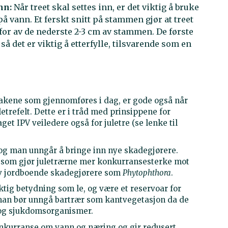
nn:
Når treet skal settes inn, er det viktig å bruke
 på vann. Et ferskt snitt på stammen gjør at treet
rfor av de nederste 2-3 cm av stammen. De første
å det er viktig å etterfylle, tilsvarende som en
akene som gjennomføres i dag, er gode også når
etrefelt. Dette er i tråd med prinsippene for
get IPV veiledere også for juletre (se lenke til
 og man unngår å bringe inn nye skadegjørere.
e som gjør juletrærne mer konkurransesterke mot
av jordboende skadegjørere som
Phytophthora
.
ktig betydning som le, og være et reservoar for
man bør unngå bartrær som kantvegetasjon da de
 og sjukdomsorganismer.
 konkurranse om vann og næring og gir redusert