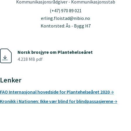
Kommunikasjonsrådgiver - Kommunikasjonsstab
(+47) 970 89 021
erling.floistad@nibio.no
Kontorsted: Ås - Bygg H7
Norsk brosjyre om Plantehelseåret
4.218 MB pdf
Lenker
FAO Internasjonal hovedside for Plantehelseåret 2020
Kronikk i Nationen: Ikke vær blind for blindpassasjerene