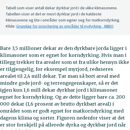
Tabell som viser antall dekar dyrkbar jord i de ulike klimasonene.
Tabellen viser at det er mest dyrkbar jord i de kaldeste
klimasonene og lite i områder som egner seg for matkorndyrking.
KIlde:
Grunnlag for prioritering av områder til nydyrking, NIBIO
Bare 3,5 millioner dekar av den dyrkbare jorda ligger i
klimasoner som er egnet for korndyrking. Hvis man i
tillegg trekker fra arealer som ut fra ulike hensyn ikke
er tilgjengelig, for eksempel myrjord, reduseres
arealet til 2,4 mill dekar. Tar man så bort areal med
mindre gode jord- og terrengegenskaper, så er det
igjen kun 1,6 mill dekar dyrkbar jord i klimasoner
egnet for korndyrking. Og av dette ligger bare ca. 200
000 dekar (1,6 prosent av brutto dyrkbart areal) i
områder som er godt egnet for matkorndyrking med
dagens klima og sorter. Figuren nedenfor viser at det
er stor forskjell på allerede dyrka og dyrkbar jord når