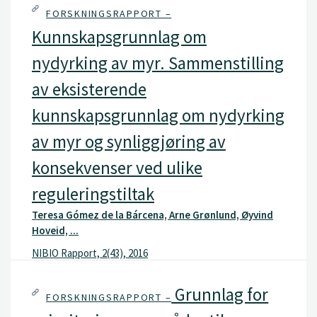
FORSKNINGSRAPPORT –
Kunnskapsgrunnlag om
nydyrking av myr. Sammenstilling
av eksisterende
kunnskapsgrunnlag om nydyrking
av myr og synliggjøring av
konsekvenser ved ulike
reguleringstiltak
Teresa Gómez de la Bárcena, Arne Grønlund, Øyvind
Hoveid, ...
NIBIO Rapport, 2(43), 2016
Grunnlag for
FORSKNINGSRAPPORT –