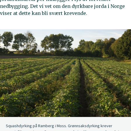
nedbygging. Det vi vet om den dyrkbare jorda i Norge
viser at dette kan bli svært krevende.
Squashdyrking på Ramberg i Moss. Grønnsaksdyrking krever