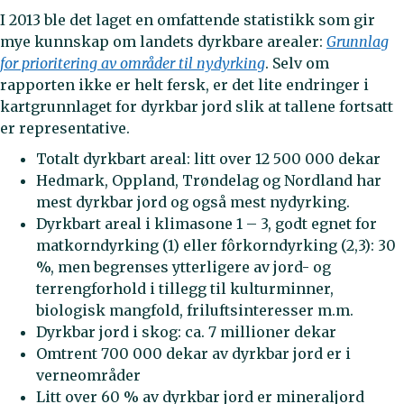
I 2013 ble det laget en omfattende statistikk som gir
mye kunnskap om landets dyrkbare arealer:
Grunnlag
for prioritering av områder til nydyrking
. Selv om
rapporten ikke er helt fersk, er det lite endringer i
kartgrunnlaget for dyrkbar jord slik at tallene fortsatt
er representative.
Totalt dyrkbart areal: litt over 12 500 000 dekar
Hedmark, Oppland, Trøndelag og Nordland har
mest dyrkbar jord og også mest nydyrking.
Dyrkbart areal i klimasone 1 – 3, godt egnet for
matkorndyrking (1) eller fôrkorndyrking (2,3): 30
%, men begrenses ytterligere av jord- og
terrengforhold i tillegg til kulturminner,
biologisk mangfold, friluftsinteresser m.m.
Dyrkbar jord i skog: ca. 7 millioner dekar
Omtrent 700 000 dekar av dyrkbar jord er i
verneområder
Litt over 60 % av dyrkbar jord er mineraljord