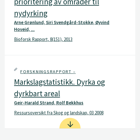
prioritering av områder til
nydyrking
Arne Grønlund, Siri Svendgård-Stokke, Øyvind
Hoveid, ...
Bioforsk Rapport, 8(151), 2013
FORSKNINGSRAPPORT –
Markslagstatistikk. Dyrka og
dyrkbart areal
Geir-Harald Strand, Rolf Bekkhus
Ressursoversikt fra Skog og landskap, 03 2008