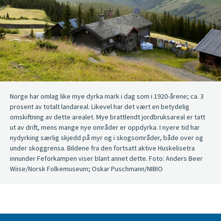
Norge har omlag like mye dyrka mark i dag som i 1920-årene; ca. 3
prosent av totalt landareal. Likevel har det vært en betydelig
omskiftning av dette arealet. Mye brattlendt jordbruksareal er tatt
ut av drift, mens mange nye områder er oppdyrka. I nyere tid har
nydyrking særlig skjedd på myr og i skogsområder, både over og
under skoggrensa. Bildene fra den fortsatt aktive Huskelisetra
innunder Feforkampen viser blant annet dette. Foto: Anders Beer
Wiise/Norsk Folkemuseum; Oskar Puschmann/NIBIO