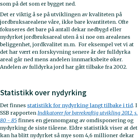
som på det som er bygget ned.
Det er viktig å se på utviklingen av kvaliteten på
jordbruksarealene våre, ikke bare kvantiteten. Ofte
fokuseres det bare på antall dekar nedbygd eller
nydyrket jordbruksareal uten å si noe om arealenes
beliggenhet, jordkvalitet m.m. For eksempel vet vi at
det har vært en forskyvning senere år der fulldyrka
areal går ned mens andelen innmarksbeite øker.
Andelen av fulldyrka jord har gått tilbake fra 2002.
Statistikk over nydyrking
Det finnes
statistikk for nydyrking langt tilbake i tid
. I
SSB rapporten
Indikatorer for bærekraftig utvikling 2012, s.
80 - 85
finnes en gjennomgang av omdisponering og
nydyrking de siste tiårene. Eldre statistikk viser at det
kan ha blitt nydyrket så mye som 4,6 millioner dekar