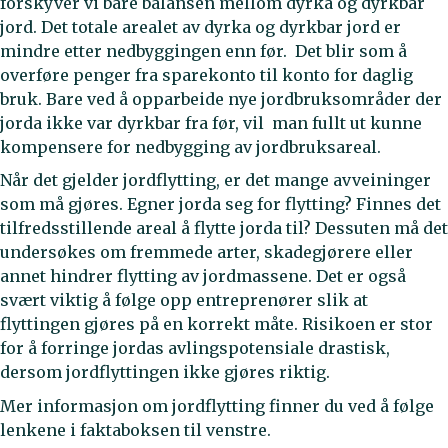
forskyver vi bare balansen mellom dyrka og dyrkbar
jord. Det totale arealet av dyrka og dyrkbar jord er
mindre etter nedbyggingen enn før. Det blir som å
overføre penger fra sparekonto til konto for daglig
bruk. Bare ved å opparbeide nye jordbruksområder der
jorda ikke var dyrkbar fra før, vil man fullt ut kunne
kompensere for nedbygging av jordbruksareal.
Når det gjelder jordflytting, er det mange avveininger
som må gjøres. Egner jorda seg for flytting? Finnes det
tilfredsstillende areal å flytte jorda til? Dessuten må det
undersøkes om fremmede arter, skadegjørere eller
annet hindrer flytting av jordmassene. Det er også
svært viktig å følge opp entreprenører slik at
flyttingen gjøres på en korrekt måte. Risikoen er stor
for å forringe jordas avlingspotensiale drastisk,
dersom jordflyttingen ikke gjøres riktig.
Mer informasjon om jordflytting finner du ved å følge
lenkene i faktaboksen til venstre.