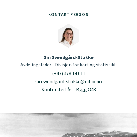
KONTAKTPERSON
Siri Svendgård-Stokke
Avdelingsleder - Divisjon for kart og statistikk
(+47) 478 14 011
siri.svendgard-stokke@nibio.no
Kontorsted: Ås - Bygg O43