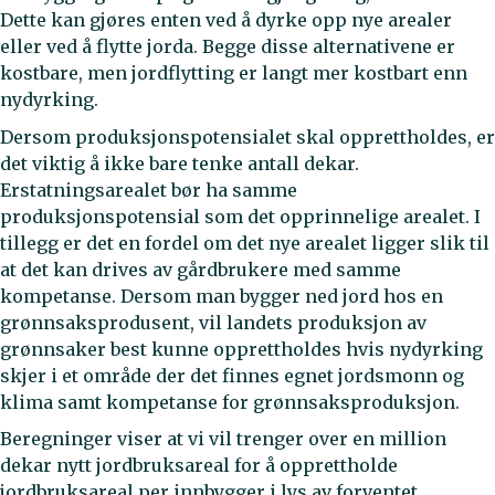
Dette kan gjøres enten ved å dyrke opp nye arealer
eller ved å flytte jorda. Begge disse alternativene er
kostbare, men jordflytting er langt mer kostbart enn
nydyrking.
Dersom produksjonspotensialet skal opprettholdes, er
det viktig å ikke bare tenke antall dekar.
Erstatningsarealet bør ha samme
produksjonspotensial som det opprinnelige arealet. I
tillegg er det en fordel om det nye arealet ligger slik til
at det kan drives av gårdbrukere med samme
kompetanse. Dersom man bygger ned jord hos en
grønnsaksprodusent, vil landets produksjon av
grønnsaker best kunne opprettholdes hvis nydyrking
skjer i et område der det finnes egnet jordsmonn og
klima samt kompetanse for grønnsaksproduksjon.
Beregninger viser at vi vil trenger over en million
dekar nytt jordbruksareal for å opprettholde
jordbruksareal per innbygger i lys av forventet