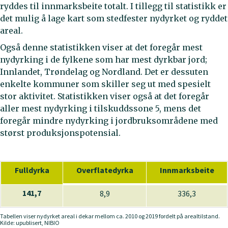
ryddes til innmarksbeite totalt. I tillegg til statistikk er
det mulig å lage kart som stedfester nydyrket og ryddet
areal.
Også denne statistikken viser at det foregår mest
nydyrking i de fylkene som har mest dyrkbar jord;
Innlandet, Trøndelag og Nordland. Det er dessuten
enkelte kommuner som skiller seg ut med spesielt
stor aktivitet. Statistikken viser også at det foregår
aller mest nydyrking i tilskuddssone 5, mens det
foregår mindre nydyrking i jordbruksområdene med
størst produksjonspotensial.
Fulldyrka
Overflatedyrka
Innmarksbeite
141,7
8,9
336,3
Tabellen viser nydyrket areal i dekar mellom ca. 2010 og 2019 fordelt på arealtilstand.
Kilde: upublisert, NIBIO