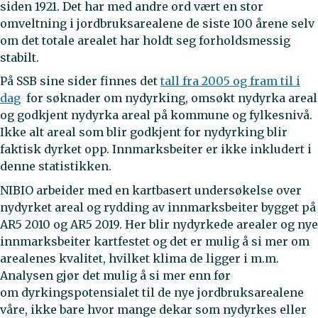
siden 1921. Det har med andre ord vært en stor
omveltning i jordbruksarealene de siste 100 årene selv
om det totale arealet har holdt seg forholdsmessig
stabilt.
På SSB sine sider finnes det
tall fra 2005 og fram til i
dag
for søknader om nydyrking, omsøkt nydyrka areal
og godkjent nydyrka areal på kommune og fylkesnivå.
Ikke alt areal som blir godkjent for nydyrking blir
faktisk dyrket opp. Innmarksbeiter er ikke inkludert i
denne statistikken.
NIBIO arbeider med en kartbasert undersøkelse over
nydyrket areal og rydding av innmarksbeiter bygget på
AR5 2010 og AR5 2019. Her blir nydyrkede arealer og nye
innmarksbeiter kartfestet og det er mulig å si mer om
arealenes kvalitet, hvilket klima de ligger i m.m.
Analysen gjør det mulig å si mer enn før
om dyrkingspotensialet til de nye jordbruksarealene
våre, ikke bare hvor mange dekar som nydyrkes eller