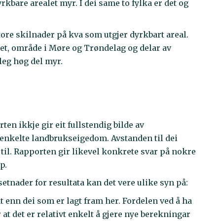
rkbare arealet myr. I dei same to fylka er det og
re skilnader på kva som utgjer dyrkbart areal.
det, område i Møre og Trøndelag og delar av
eg høg del myr.
en ikkje gir eit fullstendig bilde av
 enkelte landbrukseigedom. Avstanden til dei
 til. Rapporten gir likevel konkrete svar på nokre
p.
etnader for resultata kan det vere ulike syn på:
t enn dei som er lagt fram her. Fordelen ved å ha
 at det er relativt enkelt å gjere nye berekningar