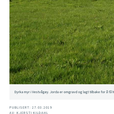
Dyrka myr i Vestvågøy. Jorda er omgravd og lagt tilbake for å få h
PUBLISERT: 27.03.2019
AV: KJERSTI KILDAHL