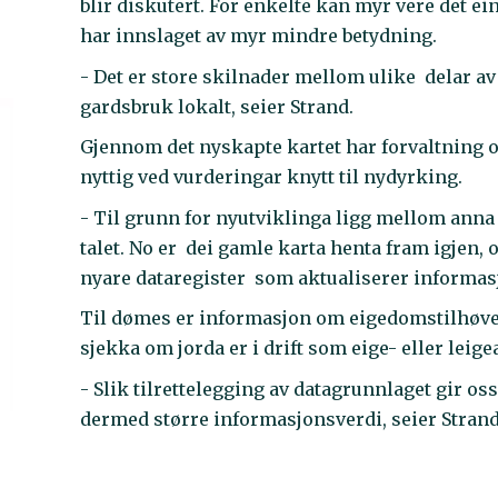
blir diskutert. For enkelte kan myr vere det ei
har innslaget av myr mindre betydning.
- Det er store skilnader mellom ulike delar av
gardsbruk lokalt, seier Strand.
Gjennom det nyskapte kartet har forvaltning o
nyttig ved vurderingar knytt til nydyrking.
- Til grunn for nyutviklinga ligg mellom anna
talet. No er dei gamle karta henta fram igjen, 
nyare dataregister som aktualiserer informasj
Til dømes er informasjon om eigedomstilhøve 
sjekka om jorda er i drift som eige- eller leige
- Slik tilrettelegging av datagrunnlaget gir o
dermed større informasjonsverdi, seier Strand