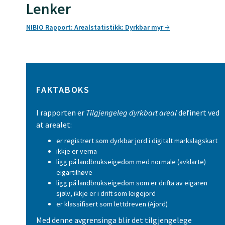
Lenker
NIBIO Rapport: Arealstatistikk: Dyrkbar myr
FAKTABOKS
I rapporten er
Tilgjengeleg dyrkbart areal
definert ved
at arealet:
er registrert som dyrkbar jord i digitalt markslagskart
ikkje er verna
ligg på landbrukseigedom med normale (avklarte)
eigartilhøve
ligg på landbrukseigedom som er drifta av eigaren
sjølv, ikkje er i drift som leigejord
er klassifisert som lettdreven (Ajord)
Med denne avgrensinga blir det tilgjengelege