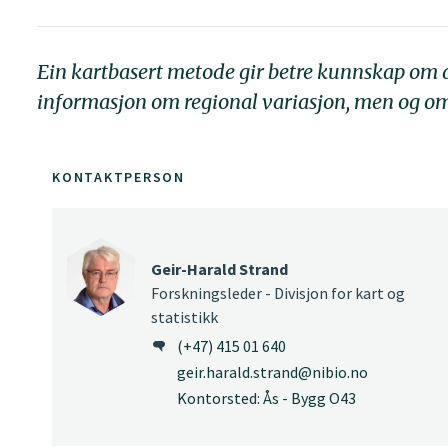
Ein kartbasert metode gir betre kunnskap om d
informasjon om regional variasjon, men og om
KONTAKTPERSON
Geir-Harald Strand
Forskningsleder - Divisjon for kart og
statistikk
(+47) 415 01 640
geir.harald.strand@nibio.no
Kontorsted: Ås - Bygg O43