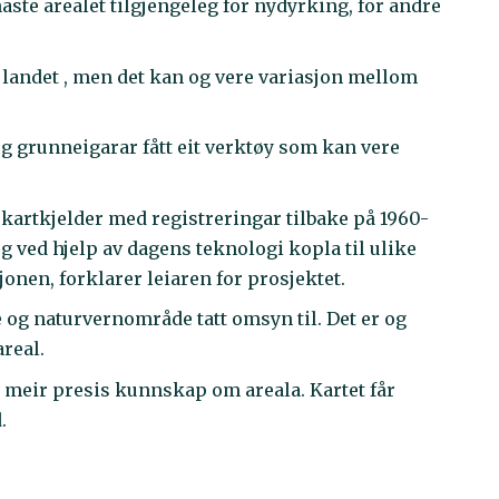
naste arealet tilgjengeleg for nydyrking, for andre
 landet , men det kan og vere variasjon mellom
g grunneigarar fått eit verktøy som kan vere
 kartkjelder med registreringar tilbake på 1960-
og ved hjelp av dagens teknologi kopla til ulike
onen, forklarer leiaren for prosjektet.
og naturvernområde tatt omsyn til. Det er og
areal.
ss meir presis kunnskap om areala. Kartet får
.