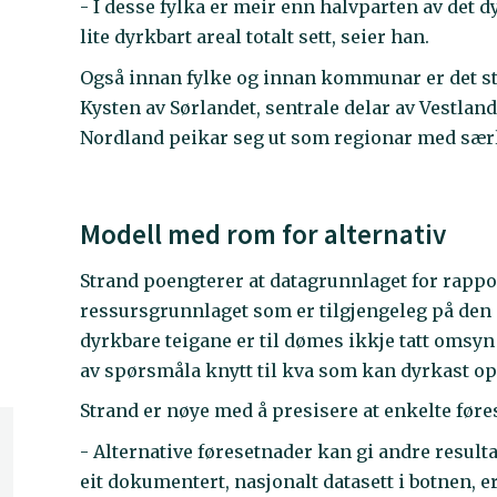
- I desse fylka er meir enn halvparten av det dy
lite dyrkbart areal totalt sett, seier han.
Også innan fylke og innan kommunar er det sto
Kysten av Sørlandet, sentrale delar av Vestlan
Nordland peikar seg ut som regionar med særl
Modell med rom for alternativ
Strand poengterer at datagrunnlaget for rapport
ressursgrunnlaget som er tilgjengeleg på den
dyrkbare teigane er til dømes ikkje tatt omsyn
av spørsmåla knytt til kva som kan dyrkast op
Strand er nøye med å presisere at enkelte føres
- Alternative føresetnader kan gi andre resulta
eit dokumentert, nasjonalt datasett i botnen, er