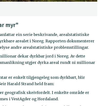
ar myr"
nfattar ein serie beskrivande, arealstatistiske
 dyrkbare arealet i Noreg. Rapporten dokumenterer
 belyse andre arealstatistiske problemstillingar.
 millionar dekar dyrkbar jord i Noreg. Av dette
 samanlikning utgjer dyrka areal rundt ni millionar
ntar er enkelt tilgjengeleg som dyrkbart, blir
 Geir Harald Strand held fram:
 er geografisk skeivfordelt. I enkelte område er
dømes i VestAgder og Hordaland.