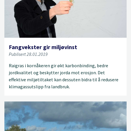
Fangvekster gir miljøvinst
Publisert 28.01.2019
Raigras i kornåkeren gir økt karbonbinding, bedre
jordkvalitet og beskytter jorda mot erosjon. Det
effektive miljøtiltaket kan dessuten bidra til å redusere
klimagassutslipp fra landbruk.