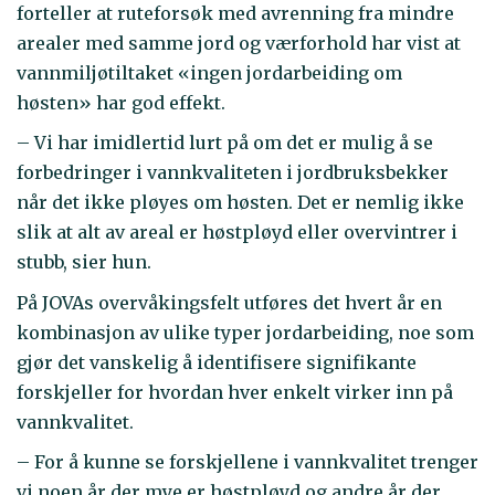
forteller at ruteforsøk med avrenning fra mindre
arealer med samme jord og værforhold har vist at
vannmiljøtiltaket «ingen jordarbeiding om
høsten» har god effekt.
– Vi har imidlertid lurt på om det er mulig å se
forbedringer i vannkvaliteten i jordbruksbekker
når det ikke pløyes om høsten. Det er nemlig ikke
slik at alt av areal er høstpløyd eller overvintrer i
stubb, sier hun.
På JOVAs overvåkingsfelt utføres det hvert år en
kombinasjon av ulike typer jordarbeiding, noe som
gjør det vanskelig å identifisere signifikante
forskjeller for hvordan hver enkelt virker inn på
vannkvalitet.
– For å kunne se forskjellene i vannkvalitet trenger
vi noen år der mye er høstpløyd og andre år der