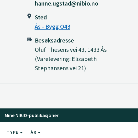
hanne.ugstad@nibio.no
Sted
Ås - Bygg O43
Besøksadresse
Oluf Thesens vei 43, 1433 Ås
(Varelevering: Elizabeth
Stephansens vei 21)
Mine NIBIO-publikasjoner
TYPE
ÅR