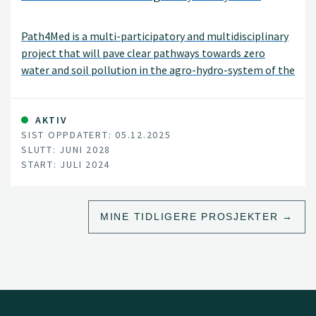
Path4Med is a multi-participatory and multidisciplinary
project that will pave clear pathways towards zero
water and soil pollution in the agro-hydro-system of the
Mediterranean sea basin and other European seas
through an innovative triple bottom line approach
achieving economic, social, and environmental
AKTIV
SIST OPPDATERT: 05.12.2025
sustainability to ensure human well-being and
SLUTT: JUNI 2028
ecosystems functioning.
START: JULI 2024
MINE TIDLIGERE PROSJEKTER