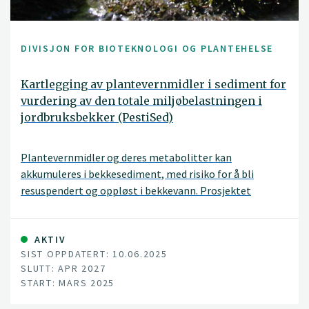
DIVISJON FOR BIOTEKNOLOGI OG PLANTEHELSE
Kartlegging av plantevernmidler i sediment for
vurdering av den totale miljøbelastningen i
jordbruksbekker (PestiSed)
Plantevernmidler og deres metabolitter kan
akkumuleres i bekkesediment, med risiko for å bli
resuspendert og oppløst i bekkevann. Prosjektet
undersøker hvorvidt analyser av vannprøver alene gir et
komplett bilde av miljøbelastningen fra
plantevernmidler i bekkesystemet, eller om
AKTIV
SIST OPPDATERT: 10.06.2025
sedimentprøver også bør inkluderes.
SLUTT: APR 2027
START: MARS 2025